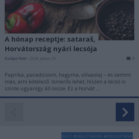
A hónap receptje: sataraš,
Horvátország nyári lecsója
Európa Pont
•
2026. június 25.
0
Paprika, paradicsom, hagyma, olívaolaj – és semmi
más, ami kötelező. Ismerős lehet, hiszen a lecsó is
szinte ugyanígy áll össze. Ez a horvát ...
SÜTI BEÁLLÍTÁSOK MÓDOSÍTÁSA