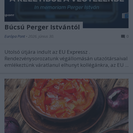
Búcsú Perger Istvántól
Európa Pont
•
2026. június 30.
0
Utolsó útjára indult az
EU Expressz
.
Rendezvénysorozatunk végállomásán utazótársaival
emlékeztünk váratlanul elhunyt kollégánkra, az EU ...