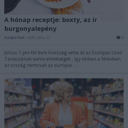
A hónap receptje: boxty, az ír
burgonyalepény
Európa Pont
•
2026. július 27.
0
Július 1-jén fél évre
Írország
vette át az Európai Unió
Tanácsának
soros elnökségét
, így ebben a félévben
az ország nemcsak az európai ...