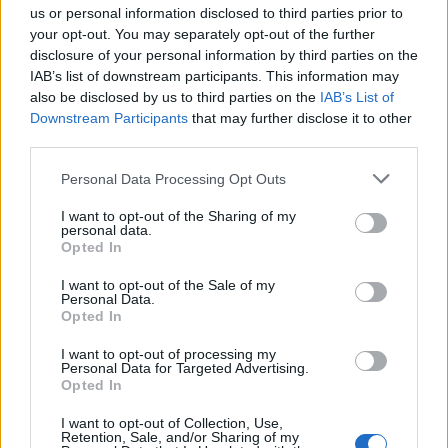
us or personal information disclosed to third parties prior to
your opt-out. You may separately opt-out of the further
disclosure of your personal information by third parties on the
IAB’s list of downstream participants. This information may
also be disclosed by us to third parties on the
IAB’s List of
Downstream Participants
that may further disclose it to other
third parties.
Please note that this website/app uses one or more Google
Personal Data Processing Opt Outs
services and may gather and store information including but
not limited to your visit or usage behaviour. You may click to
I want to opt-out of the Sharing of my
personal data.
grant or deny consent to Google and its third-party tags to
Opted In
use your data for below specified purposes in below Google
consent section.
I want to opt-out of the Sale of my
Personal Data.
Opted In
Találkozzunk a fesztiválokon is!
I want to opt-out of processing my
Európa Pont
•
2026. július 16.
0
Personal Data for Targeted Advertising.
Opted In
Az Európa Pont július 21-től augusztus 21-ig zárva
I want to opt-out of Collection, Use,
tart, és szeptemberig nem tartunk rendezvényeket,
Retention, Sale, and/or Sharing of my