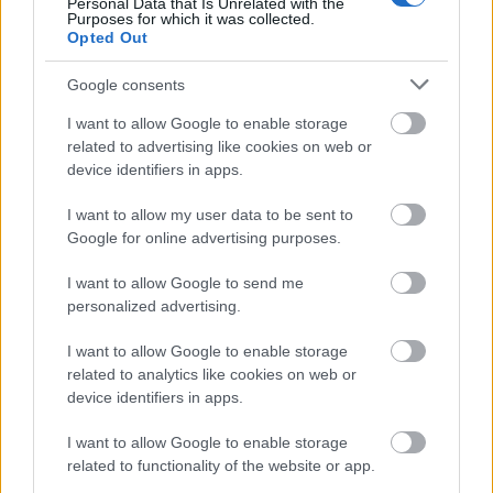
Personal Data that Is Unrelated with the
de ahogy korábban, idén is megtalálsz minket ...
Purposes for which it was collected.
Opted Out
Google consents
I want to allow Google to enable storage
related to advertising like cookies on web or
device identifiers in apps.
I want to allow my user data to be sent to
Google for online advertising purposes.
I want to allow Google to send me
personalized advertising.
I want to allow Google to enable storage
related to analytics like cookies on web or
device identifiers in apps.
Műholdfelvételek az Európát
beterítő hőségről
I want to allow Google to enable storage
related to functionality of the website or app.
Európa Pont
•
2026. július 10.
2