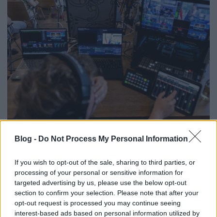
Nyári hallgatnivaló az Európa
Blog -
Do Not Process My Personal Information
Ponttól
Európa Pont
•
2026. július 19.
0
If you wish to opt-out of the sale, sharing to third parties, or
processing of your personal or sensitive information for
targeted advertising by us, please use the below opt-out
Júniusban újabb szezont zártunk: tavaly ősztől
section to confirm your selection. Please note that after your
vendégünk volt többek közt Jakupcsek Gabriella,
opt-out request is processed you may continue seeing
Nyáry Krisztián, Pogátsa Zoltán, Szabados Ági, ...
interest-based ads based on personal information utilized by