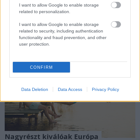
I want to allow Google to enable storage
Magunk mögött hagytuk a nyár első pusztító
related to personalization.
hőségnapjait
, és – egy kis időre legalábbis –
valamelyest enyhült a forróság. A Copernicus ...
I want to allow Google to enable storage
related to security, including authentication
functionality and fraud prevention, and other
user protection.
CONFIRM
Data Deletion
Data Access
Privacy Policy
Nagyrészt kiválóak Európa