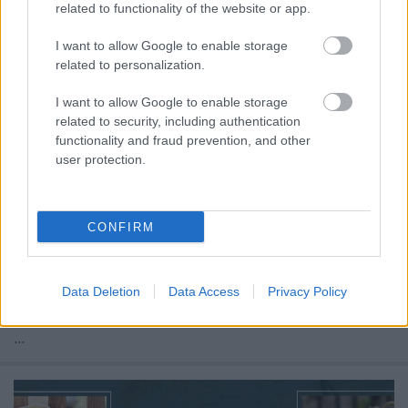
related to functionality of the website or app.
I want to allow Google to enable storage
related to personalization.
I want to allow Google to enable storage
related to security, including authentication
functionality and fraud prevention, and other
user protection.
CONFIRM
Gótikus tornyok, forradalmi divatkollekciók,
Data Deletion
Data Access
Privacy Policy
korszakalkotó zeneművek, generációkon átívelő
népmesék: ez az európai kultúra, amely a kontinens
...