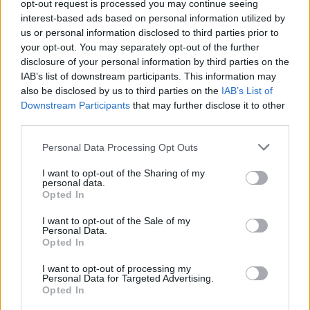
opt-out request is processed you may continue seeing
interest-based ads based on personal information utilized by
Autóval Európában
us or personal information disclosed to third parties prior to
your opt-out. You may separately opt-out of the further
Európa Pont
•
2025. június 21.
0
disclosure of your personal information by third parties on the
IAB’s list of downstream participants. This information may
also be disclosed by us to third parties on the
IAB’s List of
Downstream Participants
that may further disclose it to other
third parties.
Please note that this website/app uses one or more Google
Personal Data Processing Opt Outs
services and may gather and store information including but
not limited to your visit or usage behaviour. You may click to
I want to opt-out of the Sharing of my
personal data.
grant or deny consent to Google and its third-party tags to
Opted In
use your data for below specified purposes in below Google
consent section.
I want to opt-out of the Sale of my
Personal Data.
Opted In
Itt a nyár, és itt van újra az Európa Pont
I want to opt-out of processing my
autóstérképe. Ha kocsival vágsz neki az útnak, a
Personal Data for Targeted Advertising.
Opted In
térkép frissített adataiból megismerheted a vezetés
...