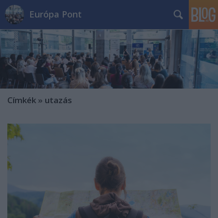
Európa Pont
Címkék
»
utazás