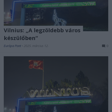
Vilnius: „A legzöldebb város
készülőben”
Európa Pont
•
2025. március 12.
0