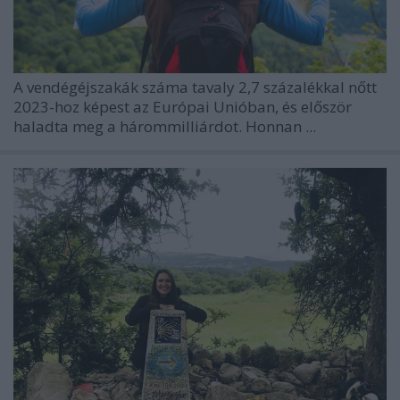
A vendégéjszakák száma tavaly 2,7 százalékkal nőtt
2023-hoz képest az Európai Unióban, és először
haladta meg a hárommilliárdot. Honnan ...