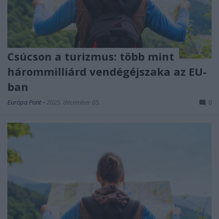
Csúcson a turizmus: több mint
hárommilliárd vendégéjszaka az EU-
ban
Európa Pont
•
2025. december 05.
0