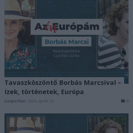
Tavaszköszöntő Borbás Marcsival –
ízek, történetek, Európa
Európa Pont
•
2025. április 25.
0