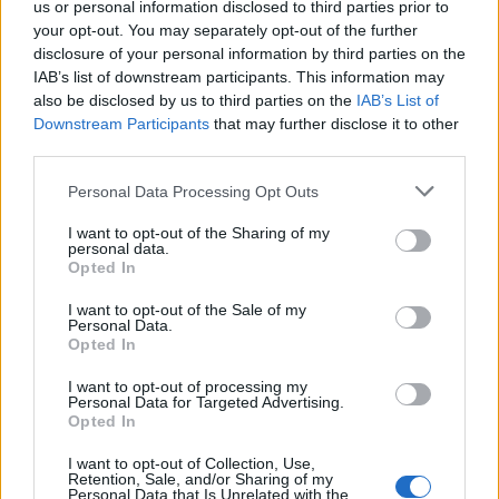
us or personal information disclosed to third parties prior to
your opt-out. You may separately opt-out of the further
disclosure of your personal information by third parties on the
Az Európa Pont évadzáró, júniusi
IAB’s list of downstream participants. This information may
also be disclosed by us to third parties on the
IAB’s List of
programjai
Downstream Participants
that may further disclose it to other
third parties.
Európa Pont
•
2026. május 28.
0
Please note that this website/app uses one or more Google
Personal Data Processing Opt Outs
services and may gather and store information including but
not limited to your visit or usage behaviour. You may click to
I want to opt-out of the Sharing of my
personal data.
grant or deny consent to Google and its third-party tags to
Opted In
use your data for below specified purposes in below Google
consent section.
I want to opt-out of the Sale of my
Personal Data.
Opted In
I want to opt-out of processing my
Personal Data for Targeted Advertising.
Opted In
Európai uniós kvízünket ezúttal ír tematikával
I want to opt-out of Collection, Use,
szervezzük, ismét vendégünk lesz Pál Feri atya,
Az én
Retention, Sale, and/or Sharing of my
Personal Data that Is Unrelated with the