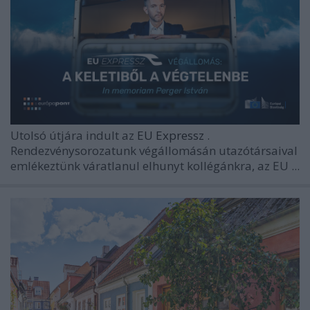
Utolsó útjára indult az
EU Expressz
.
Rendezvénysorozatunk végállomásán utazótársaival
emlékeztünk váratlanul elhunyt kollégánkra, az EU ...