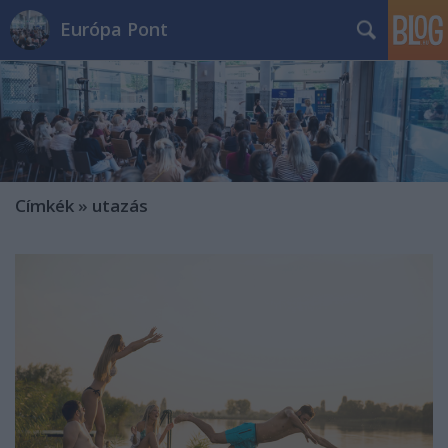
Európa Pont
Címkék
»
utazás