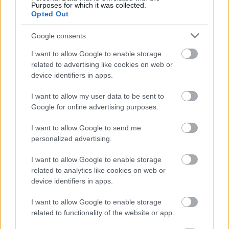
Európám
sorozatunkban pedig a Platon ...
Purposes for which it was collected.
Opted Out
Google consents
I want to allow Google to enable storage
related to advertising like cookies on web or
device identifiers in apps.
I want to allow my user data to be sent to
Google for online advertising purposes.
I want to allow Google to send me
personalized advertising.
I want to allow Google to enable storage
related to analytics like cookies on web or
Fedezd fel Európát vasúton: megnyílt
device identifiers in apps.
a DiscoverEU új pályázati köre
I want to allow Google to enable storage
related to functionality of the website or app.
Európa Pont
•
2026. április 13.
0