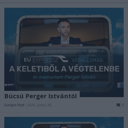
Búcsú Perger Istvántól
Európa Pont
•
2026. június 30.
0