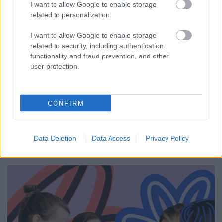
I want to allow Google to enable storage
related to personalization.
I want to allow Google to enable storage
related to security, including authentication
functionality and fraud prevention, and other
user protection.
CONFIRM
Az Európai Bizottság elindította a 2018 óta működő
DiscoverEU
program új pályázati körét, amely 18
Data Deletion
Data Access
Privacy Policy
éves fiatalok tízezreinek kínál ...