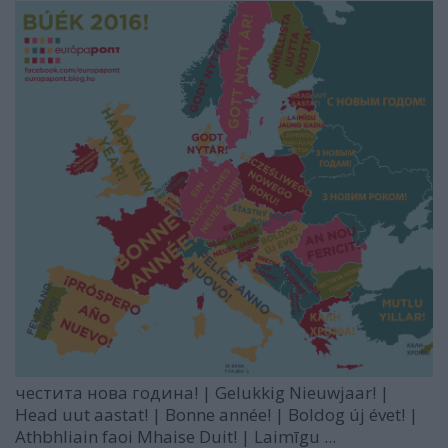
честита нова година! | Gelukkig Nieuwjaar! |
Head uut aastat! | Bonne année! | Boldog új évet! |
Athbhliain faoi Mhaise Duit! | Laimīgu ...