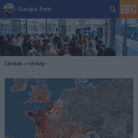
Európa Pont
Címkék
»
térkép