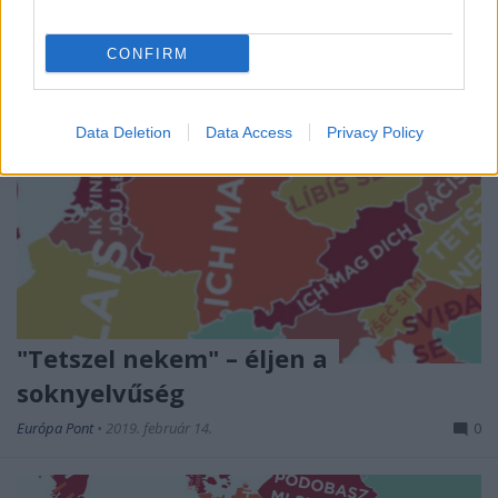
CONFIRM
Data Deletion
Data Access
Privacy Policy
"Tetszel nekem" – éljen a
soknyelvűség
Európa Pont
•
2019. február 14.
0