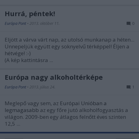
Hurrá, péntek!
Európa Pont
•
2013. október 11.
0
Eljött a várva várt nap, az utolsó munkanap a héten...
Ünnepeljük együtt egy soknyelvű térképpel! Éljen a
hétvége! :-)
(A kép kattintásra ...
Európa nagy alkoholtérképe
Európa Pont
•
2013. július 24.
1
Meglepő vagy sem, az
Európai Unióban a
legmagasabb
az egy főre jutó alkoholfogyasztás a
világon. 2009-ben egy átlagos felnőtt éves szinten
12,5 ...