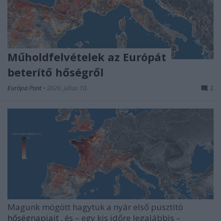
Műholdfelvételek az Európát
beterítő hőségről
Európa Pont
•
2026. július 10.
2
Magunk mögött hagytuk a nyár első pusztító
hőségnapjait
, és – egy kis időre legalábbis –