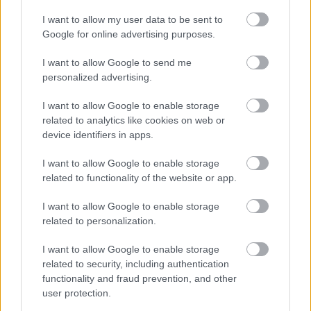
különleges menekülési zónák
I want to allow my user data to be sent to
Európa Pont
•
2020. június 25.
8
Google for online advertising purposes.
I want to allow Google to send me
personalized advertising.
I want to allow Google to enable storage
related to analytics like cookies on web or
device identifiers in apps.
I want to allow Google to enable storage
related to functionality of the website or app.
I want to allow Google to enable storage
related to personalization.
I want to allow Google to enable storage
Őserdő. Első hallásra nem feltétlenül a Kárpátok
related to security, including authentication
havasai vagy a lengyel erdőségek jutnak eszünkbe,
functionality and fraud prevention, and other
de nem is a Kékes – holott Európában is sok ...
user protection.