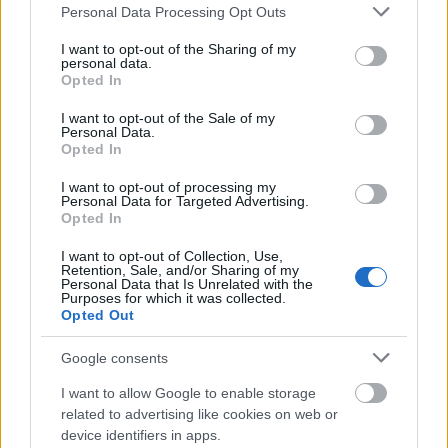
Please note that this website/app uses one or more Google
Personal Data Processing Opt Outs
Itt a vakáció! Ha autóval vágnál neki az európai
services and may gather and store information including but
nyaralásnak, érdemes előre tájékozódni, ugyanis
not limited to your visit or usage behaviour. You may click to
I want to opt-out of the Sharing of my
tagállamonként változnak a vezetés ...
personal data.
grant or deny consent to Google and its third-party tags to
Opted In
use your data for below specified purposes in below Google
consent section.
I want to opt-out of the Sale of my
Personal Data.
Opted In
I want to opt-out of processing my
Personal Data for Targeted Advertising.
Opted In
I want to opt-out of Collection, Use,
Retention, Sale, and/or Sharing of my
Personal Data that Is Unrelated with the
Purposes for which it was collected.
Opted Out
Google consents
I want to allow Google to enable storage
Őserdők Európában: térképen a
related to advertising like cookies on web or
device identifiers in apps.