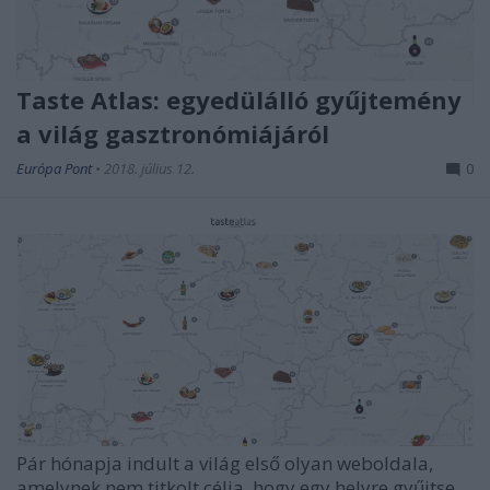
Taste Atlas: egyedülálló gyűjtemény
a világ gasztronómiájáról
Európa Pont
•
2018. július 12.
0
Pár hónapja indult a világ első olyan weboldala,
amelynek nem titkolt célja, hogy egy helyre gyűjtse