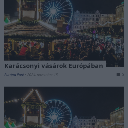
Karácsonyi vásárok Európában
Európa Pont
•
2024. november 15.
0