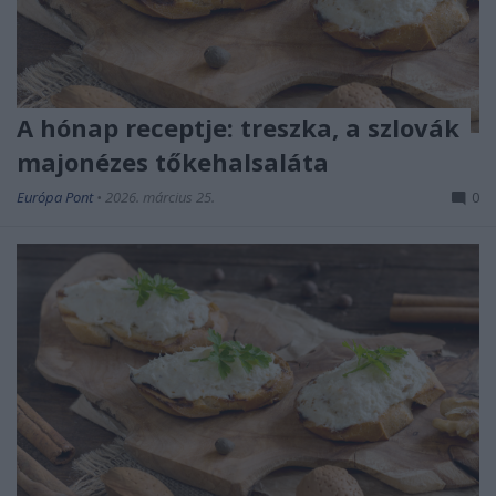
A hónap receptje: treszka, a szlovák
majonézes tőkehalsaláta
Európa Pont
•
2026. március 25.
0