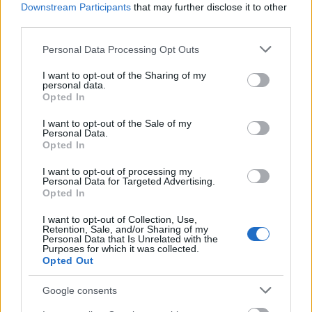
...
Downstream Participants
that may further disclose it to other
third parties.
Please note that this website/app uses one or more Google
Personal Data Processing Opt Outs
services and may gather and store information including but
not limited to your visit or usage behaviour. You may click to
I want to opt-out of the Sharing of my
personal data.
grant or deny consent to Google and its third-party tags to
Opted In
use your data for below specified purposes in below Google
consent section.
I want to opt-out of the Sale of my
Personal Data.
Opted In
I want to opt-out of processing my
Personal Data for Targeted Advertising.
Opted In
I want to opt-out of Collection, Use,
Retention, Sale, and/or Sharing of my
Personal Data that Is Unrelated with the
Purposes for which it was collected.
A hónap receptje: a vianočná
Opted Out
kapustnica, azaz a szlovákok
Google consents
karácsonyi káposztalevese