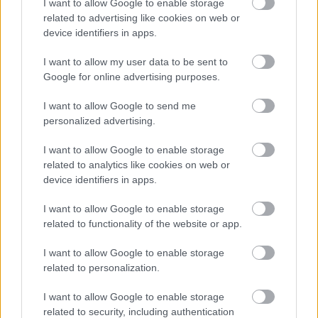
I want to allow Google to enable storage
Európa Pont
•
2021. december 22.
0
related to advertising like cookies on web or
device identifiers in apps.
I want to allow my user data to be sent to
Google for online advertising purposes.
I want to allow Google to send me
personalized advertising.
I want to allow Google to enable storage
related to analytics like cookies on web or
device identifiers in apps.
I want to allow Google to enable storage
related to functionality of the website or app.
Ezúttal a szlovákok egyik legkedvesebb karácsonyi
ételét, a szárított gombával ízesített káposztalevest
I want to allow Google to enable storage
mutatjuk be. Enélkül nem igazán van ...
related to personalization.
I want to allow Google to enable storage
related to security, including authentication