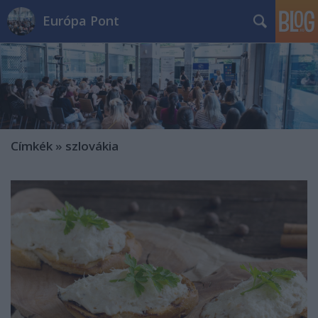
Európa Pont
Címkék
»
szlovákia