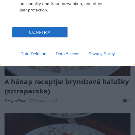
functionality and fraud prevention, and other
user protection.
CONFIRM
Data Deletion
Data Access
Privacy Policy
A hónap receptje: bryndzové halušky
(sztrapacska)
Európa Pont
•
2017. március 31.
0