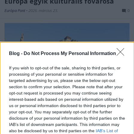
Európa egyik kulturális fővárosa
Európa Pont
•
2026. március 23.
0
Blog -
Do Not Process My Personal Information
If you wish to opt-out of the sale, sharing to third parties, or
processing of your personal or sensitive information for
targeted advertising by us, please use the below opt-out
section to confirm your selection. Please note that after your
opt-out request is processed you may continue seeing
interest-based ads based on personal information utilized by
us or personal information disclosed to third parties prior to
Idén a finnországi
Oulu
mellett a szlovákiai Trencsén
your opt-out. You may separately opt-out of the further
viselheti az
Európa Kulturális Fővárosa
címet.
disclosure of your personal information by third parties on the
Programajánló.
IAB’s list of downstream participants. This information may
also be disclosed by us to third parties on the
IAB’s List of