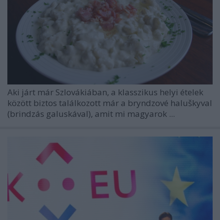
Aki járt már Szlovákiában, a klasszikus helyi ételek
között biztos találkozott már a bryndzové haluškyval
(brindzás galuskával), amit mi magyarok ...