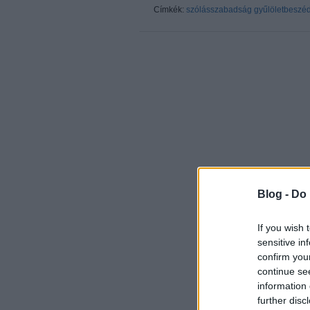
Címkék:
szólásszabadság
gyűlöletbeszé
Blog -
Do 
If you wish 
sensitive in
confirm you
continue se
information 
further disc