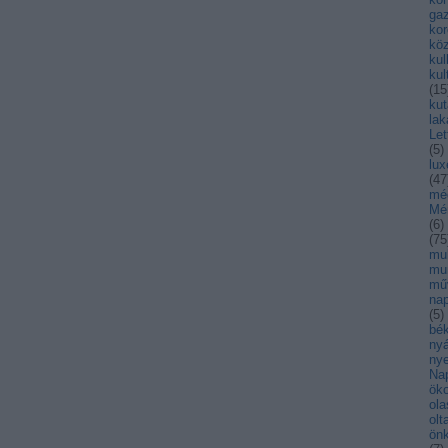
ga
kor
kö
kul
kul
(
15
kut
lak
Let
(
5
)
lu
(
47
mé
Mé
(
6
)
(
75
mul
mu
mű
nap
(
5
)
bék
nyá
nye
Na
öko
ola
olt
ön