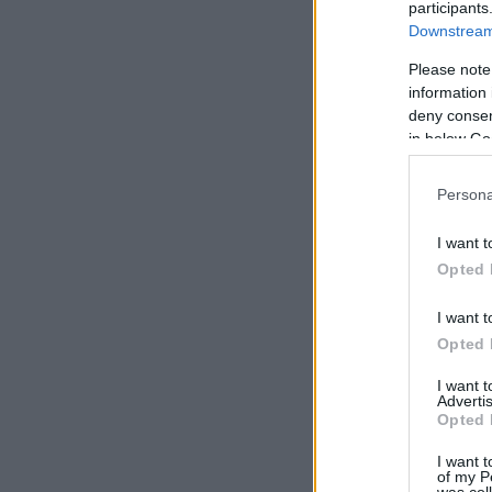
participants
Downstream 
Please note
information 
deny consent
in below Go
Persona
I want t
Opted 
I want t
Opted 
I want 
Advertis
Opted 
I want t
of my P
was col