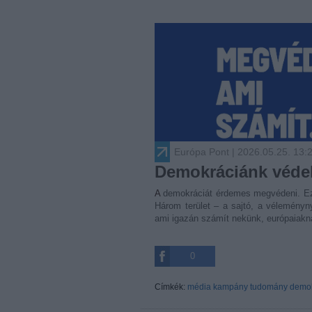
Európa Pont
| 2026.05.25. 13:
Demokráciánk védel
A demokráciát érdemes megvédeni. Ezzel a központi gondolattal indult el az Európai Bizottság kampánya.
Három terület – a sajtó, a véleményn
ami igazán számít nekünk, európaiakn
0
Címkék:
média
kampány
tudomány
demok