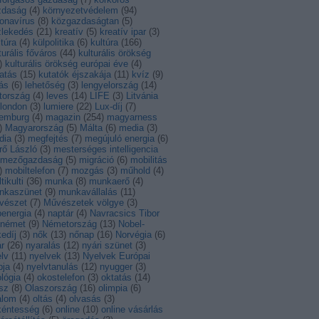
zdaság
(
4
)
környezetvédelem
(
94
)
onavírus
(
8
)
közgazdaságtan
(
5
)
zlekedés
(
21
)
kreatív
(
5
)
kreatív ipar
(
3
)
ltúra
(
4
)
külpolitika
(
6
)
kultúra
(
166
)
turális főváros
(
44
)
kulturális örökség
)
kulturális örökség európai éve
(
4
)
atás
(
15
)
kutatók éjszakája
(
11
)
kvíz
(
9
)
ás
(
6
)
lehetőség
(
3
)
lengyelország
(
14
)
tország
(
4
)
leves
(
14
)
LIFE
(
3
)
Litvánia
london
(
3
)
lumiere
(
22
)
Lux-díj
(
7
)
xemburg
(
4
)
magazin
(
254
)
magyarness
)
Magyarország
(
5
)
Málta
(
6
)
media
(
3
)
dia
(
3
)
megfejtés
(
7
)
megújuló energia
(
6
)
rő László
(
3
)
mesterséges intelligencia
mezőgazdaság
(
5
)
migráció
(
6
)
mobilitás
)
mobiltelefon
(
7
)
mozgás
(
3
)
műhold
(
4
)
tikulti
(
36
)
munka
(
8
)
munkaerő
(
4
)
nkaszünet
(
9
)
munkavállalás
(
11
)
vészet
(
7
)
Művészetek völgye
(
3
)
energia
(
4
)
naptár
(
4
)
Navracsics Tibor
német
(
9
)
Németország
(
13
)
Nobel-
edíj
(
3
)
nők
(
13
)
nőnap
(
16
)
Norvégia
(
6
)
r
(
26
)
nyaralás
(
12
)
nyári szünet
(
3
)
lv
(
11
)
nyelvek
(
13
)
Nyelvek Európai
pja
(
4
)
nyelvtanulás
(
12
)
nyugger
(
3
)
lógia
(
4
)
okostelefon
(
3
)
oktatás
(
14
)
sz
(
8
)
Olaszország
(
16
)
olimpia
(
6
)
alom
(
4
)
oltás
(
4
)
olvasás
(
3
)
kéntesség
(
6
)
online
(
10
)
online vásárlás