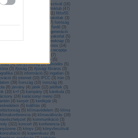
ntarthatóság
(
14
)
feszt
(
4
)
fesztivál
(
16
)
al
(
56
)
fiatalok
(
8
)
film
(
14
)
filmklub
(
47
)
lmművészet
(
34
)
Finnország
(
11
)
fitfor55
foci
(
5
)
foci EB
(
4
)
foglalkoztatottak
(
3
)
gyasztóvédelem
(
4
)
fordítás
(
7
)
forróság
francia
(
7
)
Franciaország
(
7
)
fürdő
(
3
)
ás
(
13
)
gasztro
(
108
)
gáz
(
3
)
generáció
)
görög
(
3
)
görögország
(
7
)
gyakorlat
(
5
)
akornokság
(
6
)
gyerek
(
3
)
gyereknap
(
3
)
ború
(
9
)
hagyomány
(
12
)
hasznos
(
14
)
hullám
(
6
)
Hollandia
(
8
)
hónap receptje
)
Horvátország
(
13
)
hulladék
(
7
)
ladékkezelés
(
3
)
husito leves
(
5
)
ntitás
(
4
)
idényzöldség
(
3
)
idősödés
(
5
)
őzóna
(
3
)
ifjúság
(
3
)
ifjúsági főváros
(
3
)
ografika
(
163
)
információ
(
5
)
ingatlan
(
3
)
ováció
(
6
)
internet
(
10
)
IPCC
(
3
)
Irán
(
3
)
dalom
(
39
)
Írország
(
10
)
írország
(
4
)
ola
(
8
)
járvány
(
4
)
játék
(
12
)
jelöltek
(
3
)
ok
(
10
)
k+f
(
3
)
kampány
(
3
)
kánikula
(
3
)
rácsony
(
24
)
karácsonyi menü
(
10
)
antén
(
4
)
kenyér
(
3
)
kerékpár
(
4
)
reskedelem
(
5
)
kiállítás
(
4
)
erbiztonság
(
5
)
klíímavédelem
(
5
)
klíma
klímakonferencia
(
4
)
klímaváltozás
(
18
)
ímavészhelyzet
(
6
)
kommunikáció
(
3
)
moly
(
322
)
koncert
(
9
)
konferencia
(
3
)
nnyűzene
(
3
)
könyv
(
16
)
könyvfesztivál
konzultáció
(
6
)
kopernikusz
(
8
)
rforgásos gazdaság
(
7
)
körkörös