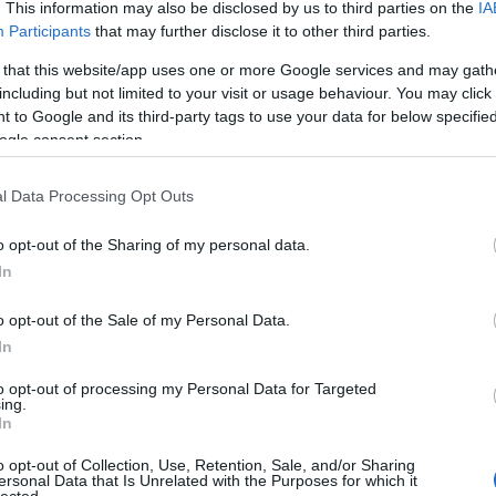
. This information may also be disclosed by us to third parties on the
IA
Participants
that may further disclose it to other third parties.
 that this website/app uses one or more Google services and may gath
including but not limited to your visit or usage behaviour. You may click 
 to Google and its third-party tags to use your data for below specifi
ogle consent section.
l Data Processing Opt Outs
o opt-out of the Sharing of my personal data.
In
Cí
o opt-out of the Sale of my Personal Data.
5G
ant
In
(
3
)
(
4
)
to opt-out of processing my Personal Data for Targeted
Uni
ing.
bar
In
be
bé
(
3
)
o opt-out of Collection, Use, Retention, Sale, and/or Sharing
biz
ersonal Data that Is Unrelated with the Purposes for which it
bo
lected.