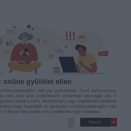
33
 online gyűlölet ellen
szólásszabadsághoz való jog gyakorlására. Ezzel párhuzamosan
 és nem csak eseti problémaként: mindennapi jelenséggé vált. A
gyakran válnak a sértő, diszkriminatív vagy megfélemlítő tartalmak
dekében, hogy megtaláljuk az egyensúlyt a szólásszabadsághoz való
tt? A
Report Hate
projekt erre a problémára nyújt megoldást.
0
Vissza