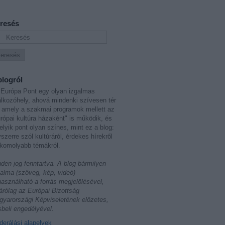
resés
blogról
Európa Pont egy olyan izgalmas
álkozóhely, ahová mindenki szívesen tér
 amely a szakmai programok mellett az
rópai kultúra házaként" is működik, és
lyik pont olyan színes, mint ez a blog:
szerre szól kultúráról, érdekes hírekről
komolyabb témákról.
den jog fenntartva. A blog bármilyen
talma (szöveg, kép, videó)
használható a forrás megjelölésével,
árólag az Európai Bizottság
yarországi Képviseletének előzetes,
sbeli engedélyével.
erálási alapelvek