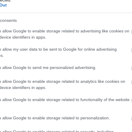
Bu
Out
(
3
)
cov
cs
consents
dán
(
11
éd
o allow Google to enable storage related to advertising like cookies on
égh
evice identifiers in apps.
eg
EK
el
o allow my user data to be sent to Google for online advertising
ene
s.
(
9
)
er
es
to allow Google to send me personalized advertising.
(
20
ta
(
3
)
o allow Google to enable storage related to analytics like cookies on
Eur
(
20
evice identifiers in apps.
Ör
pol
o allow Google to enable storage related to functionality of the website
(
5
)
eu
(
19
EU
o allow Google to enable storage related to personalization.
(
22
(
6
)
far
fel
o allow Google to enable storage related to security, including