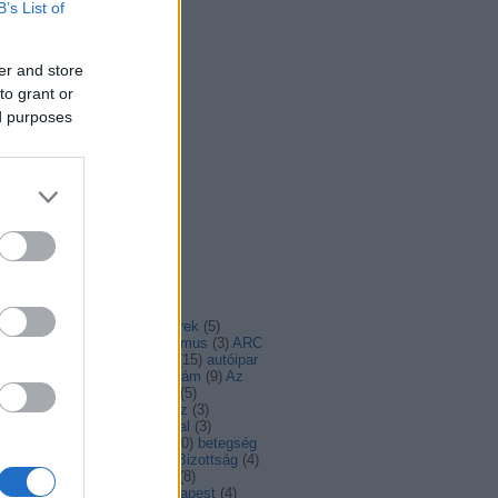
B’s List of
er and store
to grant or
ed purposes
mkefelhő
(
3
)
advent
(
4
)
ajánló
(
4
)
álhírek
(
5
)
irasszizmus
(
6
)
antiszemitizmus
(
3
)
ARC
aszály
(
4
)
Ausztria
(
5
)
autó
(
15
)
autóipar
autómentes
(
6
)
AZ én Európám
(
9
)
Az
ó helyzete
(
3
)
Balázs Péter
(
5
)
angolás
(
3
)
béke
(
4
)
Belarusz
(
3
)
lgium
(
3
)
Belgium
(
6
)
berlini fal
(
3
)
rszakadék
(
4
)
beszélgetés
(
30
)
betegség
bicikli
(
12
)
biodiverzitás
(
7
)
Bizottság
(
4
)
tonság
(
6
)
biztonságpolitika
(
8
)
ldogság
(
5
)
brüsszel
(
11
)
budapest
(
4
)