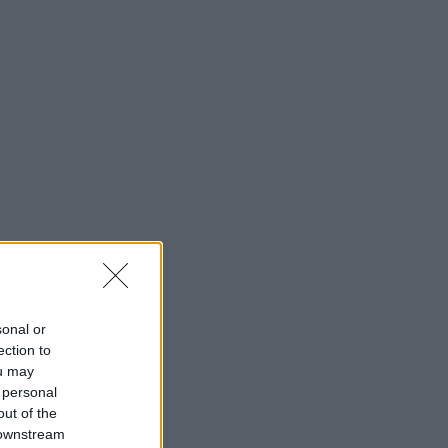
sonal or
ection to
ou may
 personal
out of the
 downstream