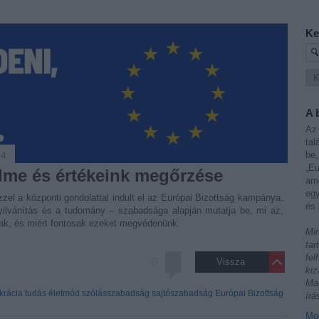
Ke
A 
Az 
tal
24
be,
„Eu
me és értékeink megőrzése
ame
egy
és 
yilvánítás és a tudomány – szabadsága alapján mutatja be, mi az,
ak, és miért fontosak ezeket megvédenünk.
Min
tar
fel
0
Vissza
kiz
Mag
rácia
tudás
életmód
szólásszabadság
sajtószabadság
Európai Bizottság
írá
Mod