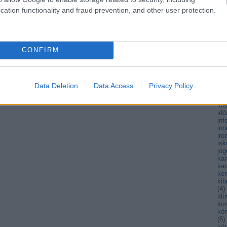
fen
cation functionality and fraud prevention, and other user protection.
fiat
fi
(
3
)
fo
(
4
)
CONFIRM
fut
(
13
gy
há
hő
Data Deletion
Data Access
Privacy Policy
(
89
hul
ide
id
inf
inn
iro
isk
jog
ka
kar
ke
kib
(
4
)
kl
ko
kö
(
6
)
kö