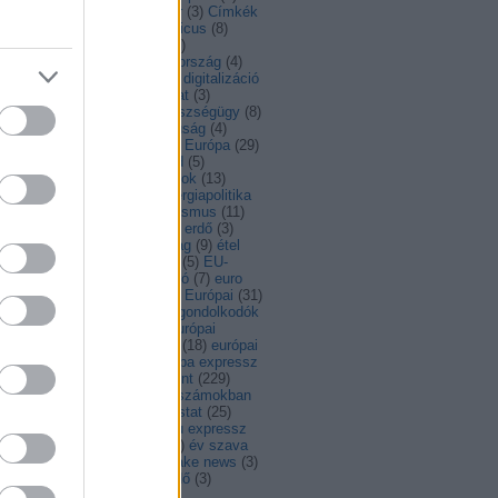
dapest
(
3
)
Bulgária
(
5
)
bulvár
(
3
)
Címkék
ciprus
(
5
)
COP21
(
4
)
copernicus
(
8
)
id
(
8
)
covid19
(
15
)
család
(
5
)
atlakozás
(
12
)
cseh
(
3
)
csehország
(
4
)
ia
(
14
)
Dánia
(
9
)
digitális
(
9
)
digitalizáció
)
díj
(
3
)
DiscoverEU
(
10
)
divat
(
3
)
esség
(
6
)
egészség
(
27
)
egészségügy
(
8
)
ajlatváltozás
(
10
)
egyenjogúság
(
4
)
ységes piac
(
10
)
egy csésze Európa
(
29
)
F
(
18
)
élelmiszer
(
8
)
életmód
(
5
)
nökség
(
39
)
élő
(
3
)
emberi jogok
(
13
)
rgia
(
14
)
energiaárak
(
3
)
energiapolitika
EP-választás
(
4
)
epk
(
4
)
erasmus
(
11
)
asmus+
(
4
)
érdekesség
(
133
)
erdő
(
3
)
élyegyenlőség
(
18
)
észtország
(
9
)
étel
)
EU
(
11
)
eu
(
68
)
EU-s futás
(
5
)
EU-
gság
(
6
)
eur-lex recept
(
3
)
euró
(
7
)
euro
Európa
(
11
)
Európa-nap
(
32
)
Európai
(
31
)
ópai Bizottság
(
10
)
európai gondolkodók
)
európai intézmények
(
3
)
Európai
ökség
(
4
)
Európai Parlament
(
18
)
európai
gár
(
3
)
Európai Unió
(
7
)
európa expressz
Europa Nostra
(
4
)
európa pont
(
229
)
ropa szamokban
(
4
)
Európa számokban
)
European thinkers
(
9
)
eurostat
(
25
)
vonal
(
4
)
EU expressz
(
4
)
eu expressz
)
EU Tanács
(
5
)
évforduló
(
6
)
év szava
EYD2015
(
6
)
facebook
(
3
)
fake news
(
3
)
sang
(
3
)
fejlesztés
(
23
)
fejlődő
(
3
)
mérés
(
3
)
fenntartható
(
83
)