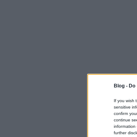
Blog -
Do 
If you wish 
sensitive in
confirm you
continue se
information 
further disc