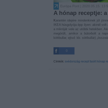
Európa Pont
| 2020.05.15. 13:
A hónap receptje: a
Karantén idejére mindenkinek jól jönnek a villámételek és a villámreceptek. A legismertebb svéd bolt, az
IKEA húsgolyója épp ilyen: akinél volt
a mikróját vele az utóbbi hetekben. Ak
megörült, amikor a bútorbolt a nap
köttbullar, ejtsd: kb. söttbullár) „összeá
0
Címkék:
svédország
recept
fasírt
hónap re