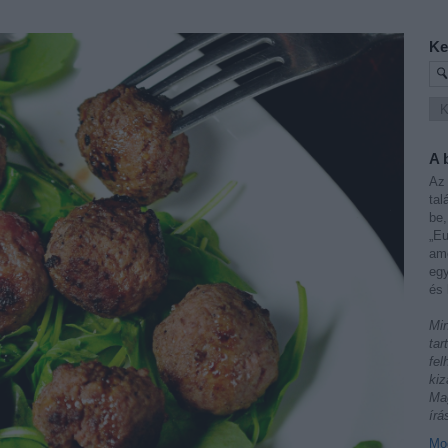
Ke
A 
Az 
tal
be,
„Eu
ame
egy
és 
Min
tar
fel
kiz
Mag
írá
Mod