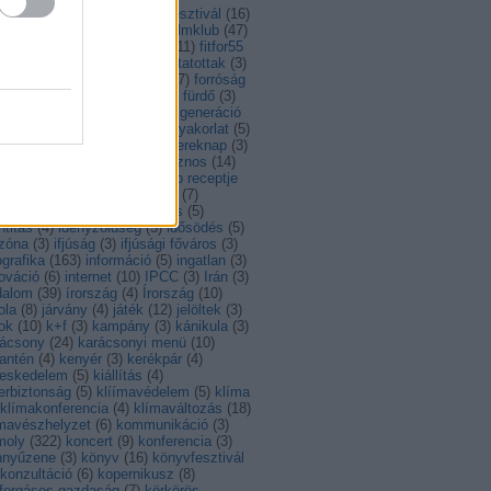
ntarthatóság
(
14
)
feszt
(
4
)
fesztivál
(
16
)
al
(
56
)
fiatalok
(
8
)
film
(
14
)
filmklub
(
47
)
lmművészet
(
34
)
Finnország
(
11
)
fitfor55
foci
(
5
)
foci EB
(
4
)
foglalkoztatottak
(
3
)
gyasztóvédelem
(
4
)
fordítás
(
7
)
forróság
francia
(
7
)
Franciaország
(
7
)
fürdő
(
3
)
ás
(
13
)
gasztro
(
108
)
gáz
(
3
)
generáció
)
görög
(
3
)
görögország
(
7
)
gyakorlat
(
5
)
akornokság
(
6
)
gyerek
(
3
)
gyereknap
(
3
)
ború
(
9
)
hagyomány
(
12
)
hasznos
(
14
)
hullám
(
6
)
Hollandia
(
8
)
hónap receptje
)
Horvátország
(
13
)
hulladék
(
7
)
ladékkezelés
(
3
)
husito leves
(
5
)
ntitás
(
4
)
idényzöldség
(
3
)
idősödés
(
5
)
őzóna
(
3
)
ifjúság
(
3
)
ifjúsági főváros
(
3
)
ografika
(
163
)
információ
(
5
)
ingatlan
(
3
)
ováció
(
6
)
internet
(
10
)
IPCC
(
3
)
Irán
(
3
)
dalom
(
39
)
írország
(
4
)
Írország
(
10
)
ola
(
8
)
járvány
(
4
)
játék
(
12
)
jelöltek
(
3
)
ok
(
10
)
k+f
(
3
)
kampány
(
3
)
kánikula
(
3
)
rácsony
(
24
)
karácsonyi menü
(
10
)
antén
(
4
)
kenyér
(
3
)
kerékpár
(
4
)
reskedelem
(
5
)
kiállítás
(
4
)
erbiztonság
(
5
)
klíímavédelem
(
5
)
klíma
klímakonferencia
(
4
)
klímaváltozás
(
18
)
ímavészhelyzet
(
6
)
kommunikáció
(
3
)
moly
(
322
)
koncert
(
9
)
konferencia
(
3
)
nnyűzene
(
3
)
könyv
(
16
)
könyvfesztivál
konzultáció
(
6
)
kopernikusz
(
8
)
rforgásos gazdaság
(
7
)
körkörös