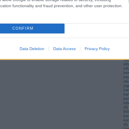
fen
cation functionality and fraud prevention, and other user protection.
fiat
fi
(
3
)
fo
(
4
)
CONFIRM
fut
(
13
gy
há
hő
Data Deletion
Data Access
Privacy Policy
(
89
hul
ide
id
inf
inn
iro
isk
jog
ka
kar
ke
kib
(
4
)
kl
ko
kö
(
6
)
kö