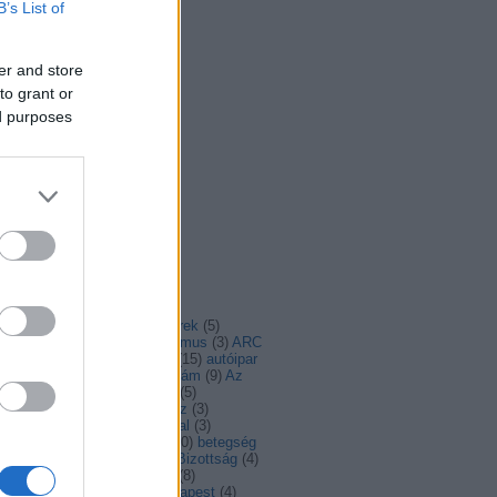
B’s List of
er and store
to grant or
ed purposes
mkefelhő
(
3
)
advent
(
4
)
ajánló
(
4
)
álhírek
(
5
)
irasszizmus
(
6
)
antiszemitizmus
(
3
)
ARC
aszály
(
4
)
Ausztria
(
5
)
autó
(
15
)
autóipar
autómentes
(
6
)
AZ én Európám
(
9
)
Az
ó helyzete
(
3
)
Balázs Péter
(
5
)
angolás
(
3
)
béke
(
4
)
Belarusz
(
3
)
lgium
(
3
)
Belgium
(
6
)
berlini fal
(
3
)
rszakadék
(
4
)
beszélgetés
(
30
)
betegség
bicikli
(
12
)
biodiverzitás
(
7
)
Bizottság
(
4
)
tonság
(
6
)
biztonságpolitika
(
8
)
ldogság
(
5
)
brüsszel
(
11
)
budapest
(
4
)