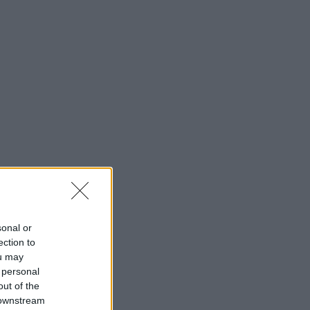
sonal or
ection to
ou may
 personal
out of the
 downstream