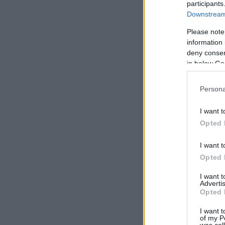
participants
Downstream 
Please note
information 
deny consent
in below Go
Persona
I want t
Opted 
I want t
Opted 
I want 
Advertis
Opted 
I want t
of my P
was col