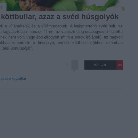
57
 köttbullar, azaz a svéd húsgolyók
 a fagyasztóban március 11-én, az valószínűleg csapágyasra hajtotta
inek nem volt, vagy épp elfogyott (mint e sorok írójának), az nagyon
okban ismertette a húsgolyó, svédül köttbulle (többes számban
llítási útmutatóját”.
5
Vissza
ceptje
kötbullar