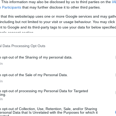
. This information may also be disclosed by us to third parties on the
IA
Participants
that may further disclose it to other third parties.
 that this website/app uses one or more Google services and may gath
including but not limited to your visit or usage behaviour. You may click 
 to Google and its third-party tags to use your data for below specifi
ogle consent section.
l Data Processing Opt Outs
o opt-out of the Sharing of my personal data.
In
Cí
o opt-out of the Sale of my Personal Data.
5G
ant
In
(
3
)
(
4
)
to opt-out of processing my Personal Data for Targeted
Uni
ing.
bar
In
be
bé
(
3
)
o opt-out of Collection, Use, Retention, Sale, and/or Sharing
biz
ersonal Data that Is Unrelated with the Purposes for which it
bo
lected.