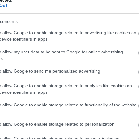
Bu
Out
(
3
)
cov
cs
consents
Dá
(
11
éd
o allow Google to enable storage related to advertising like cookies on
égh
evice identifiers in apps.
eg
EK
el
o allow my user data to be sent to Google for online advertising
ene
s.
(
9
)
er
es
to allow Google to send me personalized advertising.
(
20
ta
(
7
)
o allow Google to enable storage related to analytics like cookies on
Eur
(
20
evice identifiers in apps.
Ör
pol
o allow Google to enable storage related to functionality of the website
(
5
)
eu
(
19
EU
o allow Google to enable storage related to personalization.
(
22
(
6
)
far
fel
o allow Google to enable storage related to security, including