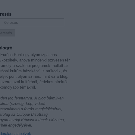
resés
blogról
Európa Pont egy olyan izgalmas
álkozóhely, ahová mindenki szívesen tér
 amely a szakmai programok mellett az
rópai kultúra házaként" is működik, és
lyik pont olyan színes, mint ez a blog:
szerre szól kultúráról, érdekes hírekről
komolyabb témákról.
den jog fenntartva. A blog bármilyen
talma (szöveg, kép, videó)
használható a forrás megjelölésével,
árólag az Európai Bizottság
yarországi Képviseletének előzetes,
sbeli engedélyével.
erálási alapelvek