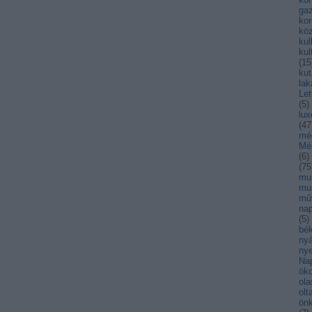
ga
kor
kö
kul
kul
(
15
kut
lak
Let
(
5
)
lu
(
47
mé
Mé
(
6
)
(
75
mul
mu
mű
nap
(
5
)
bék
nyá
nye
Na
öko
ola
olt
ön