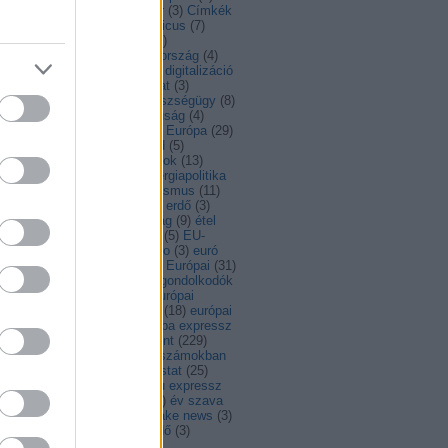
dapest
(
3
)
Bulgária
(
5
)
bulvár
(
3
)
Címkék
ciprus
(
5
)
COP21
(
4
)
copernicus
(
7
)
id
(
8
)
covid19
(
15
)
család
(
5
)
atlakozás
(
12
)
cseh
(
3
)
csehország
(
4
)
nia
(
9
)
dánia
(
14
)
digitális
(
9
)
digitalizáció
)
díj
(
3
)
DiscoverEU
(
10
)
divat
(
3
)
esség
(
6
)
egészség
(
27
)
egészségügy
(
8
)
ajlatváltozás
(
10
)
egyenjogúság
(
4
)
ységes piac
(
10
)
egy csésze Európa
(
29
)
F
(
18
)
élelmiszer
(
8
)
életmód
(
5
)
nökség
(
39
)
élő
(
3
)
emberi jogok
(
13
)
rgia
(
14
)
energiaárak
(
3
)
energiapolitika
EP-választás
(
4
)
epk
(
4
)
erasmus
(
11
)
asmus+
(
4
)
érdekesség
(
133
)
erdő
(
3
)
élyegyenlőség
(
18
)
észtország
(
9
)
étel
)
eu
(
68
)
EU
(
11
)
EU-s futás
(
5
)
EU-
gság
(
6
)
eur-lex recept
(
3
)
euro
(
3
)
euró
Európa
(
11
)
Európa-nap
(
32
)
Európai
(
31
)
ópai Bizottság
(
10
)
európai gondolkodók
)
európai intézmények
(
3
)
Európai
ökség
(
4
)
Európai Parlament
(
18
)
európai
gár
(
3
)
Európai Unió
(
7
)
európa expressz
Europa Nostra
(
4
)
európa pont
(
229
)
ropa szamokban
(
4
)
Európa számokban
)
European thinkers
(
9
)
eurostat
(
25
)
vonal
(
4
)
EU expressz
(
4
)
eu expressz
)
EU Tanács
(
5
)
évforduló
(
6
)
év szava
EYD2015
(
6
)
facebook
(
3
)
fake news
(
3
)
sang
(
3
)
fejlesztés
(
23
)
fejlődő
(
3
)
mérés
(
3
)
fenntartható
(
83
)