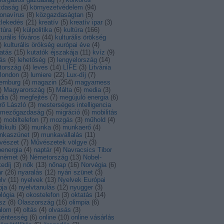
zdaság
(
4
)
környezetvédelem
(
94
)
onavírus
(
8
)
közgazdaságtan
(
5
)
zlekedés
(
21
)
kreatív
(
5
)
kreatív ipar
(
3
)
ltúra
(
4
)
külpolitika
(
6
)
kultúra
(
166
)
turális főváros
(
44
)
kulturális örökség
)
kulturális örökség európai éve
(
4
)
atás
(
15
)
kutatók éjszakája
(
11
)
kvíz
(
9
)
ás
(
6
)
lehetőség
(
3
)
lengyelország
(
14
)
tország
(
4
)
leves
(
14
)
LIFE
(
3
)
Litvánia
london
(
3
)
lumiere
(
22
)
Lux-díj
(
7
)
xemburg
(
4
)
magazin
(
254
)
magyarness
)
Magyarország
(
5
)
Málta
(
6
)
media
(
3
)
dia
(
3
)
megfejtés
(
7
)
megújuló energia
(
6
)
rő László
(
3
)
mesterséges intelligencia
mezőgazdaság
(
5
)
migráció
(
6
)
mobilitás
)
mobiltelefon
(
7
)
mozgás
(
3
)
műhold
(
4
)
tikulti
(
36
)
munka
(
8
)
munkaerő
(
4
)
nkaszünet
(
9
)
munkavállalás
(
11
)
vészet
(
7
)
Művészetek völgye
(
3
)
energia
(
4
)
naptár
(
4
)
Navracsics Tibor
német
(
9
)
Németország
(
13
)
Nobel-
edíj
(
3
)
nők
(
13
)
nőnap
(
16
)
Norvégia
(
6
)
r
(
26
)
nyaralás
(
12
)
nyári szünet
(
3
)
lv
(
11
)
nyelvek
(
13
)
Nyelvek Európai
pja
(
4
)
nyelvtanulás
(
12
)
nyugger
(
3
)
lógia
(
4
)
okostelefon
(
3
)
oktatás
(
14
)
sz
(
8
)
Olaszország
(
16
)
olimpia
(
6
)
alom
(
4
)
oltás
(
4
)
olvasás
(
3
)
kéntesség
(
6
)
online
(
10
)
online vásárlás