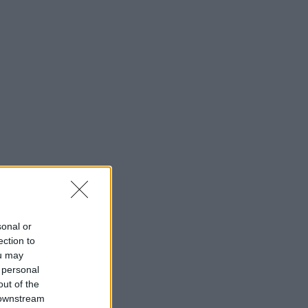
sonal or
ection to
ou may
 personal
out of the
 downstream