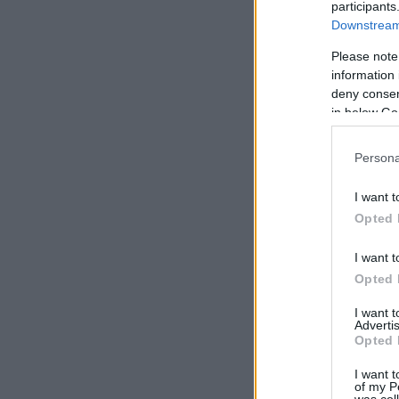
participants
Downstream 
Please note
information 
deny consent
in below Go
Persona
I want t
Opted 
I want t
Opted 
I want 
Advertis
Opted 
I want t
of my P
was col