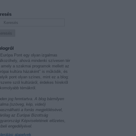
resés
blogról
Európa Pont egy olyan izgalmas
álkozóhely, ahová mindenki szívesen tér
 amely a szakmai programok mellett az
rópai kultúra házaként" is működik, és
lyik pont olyan színes, mint ez a blog:
szerre szól kultúráról, érdekes hírekről
komolyabb témákról.
den jog fenntartva. A blog bármilyen
talma (szöveg, kép, videó)
használható a forrás megjelölésével,
árólag az Európai Bizottság
yarországi Képviseletének előzetes,
sbeli engedélyével.
erálási alapelvek