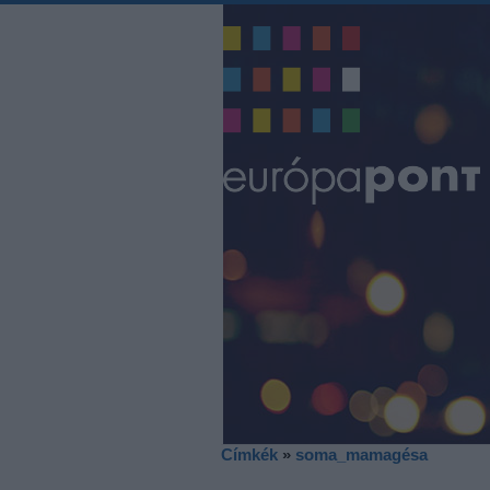
Címkék
»
soma_mamagésa