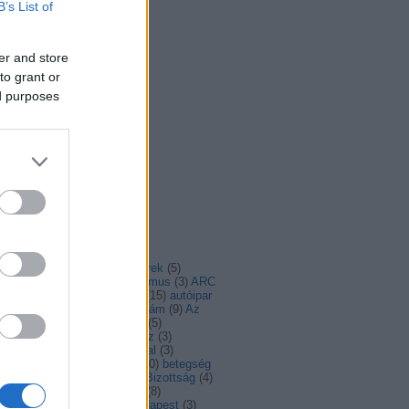
B’s List of
er and store
to grant or
ed purposes
mkefelhő
(
3
)
advent
(
4
)
ajánló
(
4
)
álhírek
(
5
)
irasszizmus
(
6
)
antiszemitizmus
(
3
)
ARC
aszály
(
4
)
Ausztria
(
5
)
autó
(
15
)
autóipar
autómentes
(
6
)
AZ én Európám
(
9
)
Az
ó helyzete
(
3
)
Balázs Péter
(
5
)
angolás
(
3
)
béke
(
4
)
Belarusz
(
3
)
lgium
(
6
)
belgium
(
3
)
berlini fal
(
3
)
rszakadék
(
4
)
beszélgetés
(
30
)
betegség
bicikli
(
12
)
biodiverzitás
(
7
)
Bizottság
(
4
)
tonság
(
6
)
biztonságpolitika
(
8
)
ldogság
(
5
)
brüsszel
(
11
)
Budapest
(
3
)