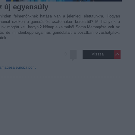
 új egyensúly
móniát ezeken a generációs csatornákon keresztül? Mi hiányzik a
unk mögött kell hagyni? Nőnap alkalmából Soma Mamagésa volt az
tó, de mindenképp izgalmas gondolatait a posztban olvashatjátok,
átok.
0
Vissza
amagésa
európa pont