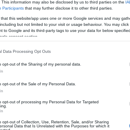
. This information may also be disclosed by us to third parties on the
IA
Participants
that may further disclose it to other third parties.
 that this website/app uses one or more Google services and may gath
including but not limited to your visit or usage behaviour. You may click 
 to Google and its third-party tags to use your data for below specifi
ogle consent section.
l Data Processing Opt Outs
o opt-out of the Sharing of my personal data.
In
Cí
o opt-out of the Sale of my Personal Data.
5G
ant
In
(
3
)
(
4
)
to opt-out of processing my Personal Data for Targeted
Uni
ing.
bar
In
Be
bé
(
3
)
o opt-out of Collection, Use, Retention, Sale, and/or Sharing
biz
ersonal Data that Is Unrelated with the Purposes for which it
bo
lected.