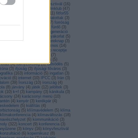
ntarthatóság
(
14
)
feszt
(
4
)
fesztivál
(
16
)
al
(
56
)
fiatalok
(
8
)
film
(
14
)
filmklub
(
47
)
lmművészet
(
34
)
Finnország
(
11
)
fitfor55
foci
(
5
)
foci EB
(
4
)
foglalkoztatottak
(
3
)
gyasztóvédelem
(
4
)
fordítás
(
7
)
forróság
francia
(
7
)
Franciaország
(
7
)
fürdő
(
3
)
ás
(
13
)
gasztro
(
108
)
gáz
(
3
)
generáció
)
görög
(
3
)
görögország
(
7
)
gyakorlat
(
5
)
akornokság
(
6
)
gyerek
(
3
)
gyereknap
(
3
)
ború
(
9
)
hagyomány
(
12
)
hasznos
(
14
)
hullám
(
6
)
Hollandia
(
8
)
hónap receptje
)
Horvátország
(
13
)
hulladék
(
7
)
ladékkezelés
(
3
)
husito leves
(
5
)
ntitás
(
4
)
idényzöldség
(
3
)
idősödés
(
5
)
őzóna
(
3
)
ifjúság
(
3
)
ifjúsági főváros
(
3
)
ografika
(
163
)
információ
(
5
)
ingatlan
(
3
)
ováció
(
6
)
internet
(
10
)
IPCC
(
3
)
Irán
(
3
)
dalom
(
39
)
Írország
(
10
)
írország
(
4
)
ola
(
8
)
járvány
(
4
)
játék
(
12
)
jelöltek
(
3
)
ok
(
10
)
k+f
(
3
)
kampány
(
3
)
kánikula
(
3
)
rácsony
(
24
)
karácsonyi menü
(
10
)
antén
(
4
)
kenyér
(
3
)
kerékpár
(
4
)
reskedelem
(
5
)
kiállítás
(
4
)
erbiztonság
(
5
)
klíímavédelem
(
5
)
klíma
klímakonferencia
(
4
)
klímaváltozás
(
18
)
ímavészhelyzet
(
6
)
kommunikáció
(
3
)
moly
(
322
)
koncert
(
9
)
konferencia
(
3
)
nnyűzene
(
3
)
könyv
(
16
)
könyvfesztivál
konzultáció
(
6
)
kopernikusz
(
8
)
rforgásos gazdaság
(
7
)
körkörös