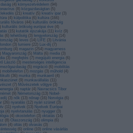
zdaság
(
4
)
környezetvédelem
(
94
)
onavírus
(
8
)
közgazdaságtan
(
5
)
zlekedés
(
21
)
kreatív
(
5
)
kreatív ipar
(
3
)
ltúra
(
4
)
külpolitika
(
6
)
kultúra
(
166
)
turális főváros
(
44
)
kulturális örökség
)
kulturális örökség európai éve
(
4
)
atás
(
15
)
kutatók éjszakája
(
11
)
kvíz
(
9
)
ás
(
6
)
lehetőség
(
3
)
lengyelország
(
14
)
tország
(
4
)
leves
(
14
)
LIFE
(
3
)
Litvánia
london
(
3
)
lumiere
(
22
)
Lux-díj
(
7
)
xemburg
(
4
)
magazin
(
254
)
magyarness
)
Magyarország
(
5
)
Málta
(
6
)
media
(
3
)
dia
(
3
)
megfejtés
(
7
)
megújuló energia
(
6
)
rő László
(
3
)
mesterséges intelligencia
mezőgazdaság
(
5
)
migráció
(
6
)
mobilitás
)
mobiltelefon
(
7
)
mozgás
(
3
)
műhold
(
4
)
tikulti
(
36
)
munka
(
8
)
munkaerő
(
4
)
nkaszünet
(
9
)
munkavállalás
(
11
)
vészet
(
7
)
Művészetek völgye
(
3
)
energia
(
4
)
naptár
(
4
)
Navracsics Tibor
német
(
9
)
Németország
(
13
)
Nobel-
edíj
(
3
)
nők
(
13
)
nőnap
(
16
)
Norvégia
(
6
)
r
(
26
)
nyaralás
(
12
)
nyári szünet
(
3
)
lv
(
11
)
nyelvek
(
13
)
Nyelvek Európai
pja
(
4
)
nyelvtanulás
(
12
)
nyugger
(
3
)
lógia
(
4
)
okostelefon
(
3
)
oktatás
(
14
)
sz
(
8
)
Olaszország
(
16
)
olimpia
(
6
)
alom
(
4
)
oltás
(
4
)
olvasás
(
3
)
kéntesség
(
6
)
online
(
10
)
online vásárlás