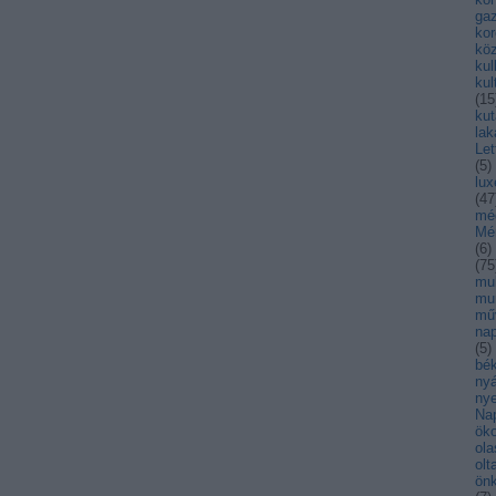
ga
kor
kö
kul
kul
(
15
kut
lak
Let
(
5
)
lu
(
47
mé
Mé
(
6
)
(
75
mul
mu
mű
nap
(
5
)
bék
nyá
nye
Na
öko
ola
olt
ön