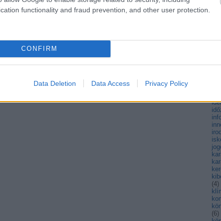
fen
cation functionality and fraud prevention, and other user protection.
fiat
fi
(
3
)
fo
(
4
)
CONFIRM
fut
(
13
gy
há
hő
Data Deletion
Data Access
Privacy Policy
(
89
hul
ide
id
inf
inn
iro
isk
jog
ka
kar
ke
kib
(
4
)
kl
ko
kö
(
6
)
kö