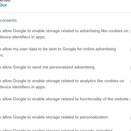
bu
Out
(
3
)
cov
cs
consents
Dá
(
11
éd
o allow Google to enable storage related to advertising like cookies on
égh
evice identifiers in apps.
eg
EK
el
o allow my user data to be sent to Google for online advertising
ene
s.
(
9
)
er
es
to allow Google to send me personalized advertising.
(
20
ta
(
7
)
o allow Google to enable storage related to analytics like cookies on
Eur
(
20
evice identifiers in apps.
Ör
pol
o allow Google to enable storage related to functionality of the website
(
5
)
eu
(
19
EU
o allow Google to enable storage related to personalization.
(
22
(
6
)
far
fel
o allow Google to enable storage related to security, including