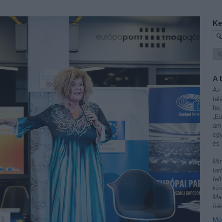
Ke
A 
Az 
tal
be,
„Eu
ame
egy
és 
Min
tar
fel
kiz
Mag
írá
33
Mod