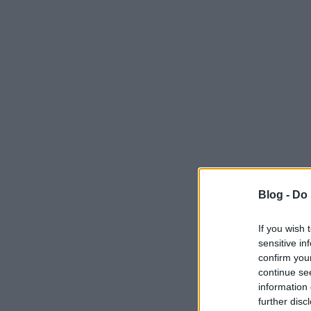
Blog -
Do 
If you wish 
sensitive in
confirm you
continue se
information 
further disc