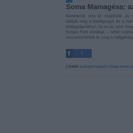
Soma Mamagésa: az
Generációk sora áll mögöttünk, és minden felmenőnknek hatása van a jelenlegi életutunkra. Hogyan
találjuk meg a boldogságot és a har
boldogságunkhoz, és mi az, amit mag
Európa Pont vendége – néhol vitatha
visszanézhetitek és meg is hallgathatj
0
Címkék:
podcast
magazin
nőnap
soma m