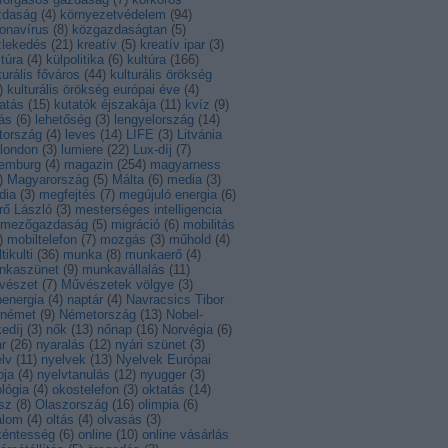
zdaság
(
4
)
környezetvédelem
(
94
)
onavírus
(
8
)
közgazdaságtan
(
5
)
zlekedés
(
21
)
kreatív
(
5
)
kreatív ipar
(
3
)
ltúra
(
4
)
külpolitika
(
6
)
kultúra
(
166
)
turális főváros
(
44
)
kulturális örökség
)
kulturális örökség európai éve
(
4
)
atás
(
15
)
kutatók éjszakája
(
11
)
kvíz
(
9
)
ás
(
6
)
lehetőség
(
3
)
lengyelország
(
14
)
tország
(
4
)
leves
(
14
)
LIFE
(
3
)
Litvánia
london
(
3
)
lumiere
(
22
)
Lux-díj
(
7
)
xemburg
(
4
)
magazin
(
254
)
magyarness
)
Magyarország
(
5
)
Málta
(
6
)
media
(
3
)
dia
(
3
)
megfejtés
(
7
)
megújuló energia
(
6
)
rő László
(
3
)
mesterséges intelligencia
mezőgazdaság
(
5
)
migráció
(
6
)
mobilitás
)
mobiltelefon
(
7
)
mozgás
(
3
)
műhold
(
4
)
tikulti
(
36
)
munka
(
8
)
munkaerő
(
4
)
nkaszünet
(
9
)
munkavállalás
(
11
)
vészet
(
7
)
Művészetek völgye
(
3
)
energia
(
4
)
naptár
(
4
)
Navracsics Tibor
német
(
9
)
Németország
(
13
)
Nobel-
edíj
(
3
)
nők
(
13
)
nőnap
(
16
)
Norvégia
(
6
)
r
(
26
)
nyaralás
(
12
)
nyári szünet
(
3
)
lv
(
11
)
nyelvek
(
13
)
Nyelvek Európai
pja
(
4
)
nyelvtanulás
(
12
)
nyugger
(
3
)
lógia
(
4
)
okostelefon
(
3
)
oktatás
(
14
)
sz
(
8
)
Olaszország
(
16
)
olimpia
(
6
)
alom
(
4
)
oltás
(
4
)
olvasás
(
3
)
kéntesség
(
6
)
online
(
10
)
online vásárlás