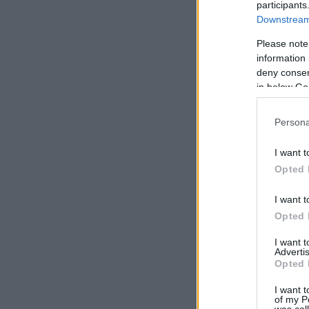
participants
Downstream 
Please note
information 
deny consent
in below Go
Persona
I want t
Opted 
I want t
Opted 
I want 
Advertis
Opted 
I want t
of my P
was col