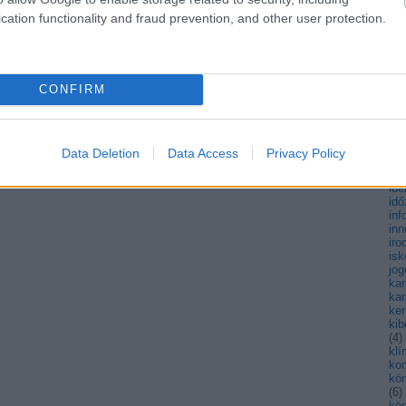
fen
cation functionality and fraud prevention, and other user protection.
fiat
fi
(
3
)
fo
(
4
)
CONFIRM
fut
(
13
gy
há
hő
Data Deletion
Data Access
Privacy Policy
(
89
hul
ide
id
inf
inn
iro
isk
jog
ka
kar
ke
kib
(
4
)
kl
ko
kö
(
6
)
kö