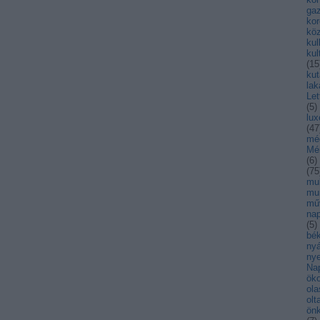
ga
kor
kö
kul
kul
(
15
kut
lak
Let
(
5
)
lu
(
47
mé
Mé
(
6
)
(
75
mul
mu
mű
nap
(
5
)
bék
nyá
nye
Na
öko
ola
olt
ön