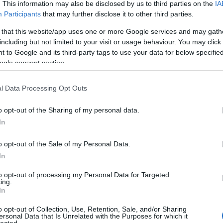
. This information may also be disclosed by us to third parties on the
IA
Participants
that may further disclose it to other third parties.
 that this website/app uses one or more Google services and may gath
including but not limited to your visit or usage behaviour. You may click 
 to Google and its third-party tags to use your data for below specifi
ogle consent section.
l Data Processing Opt Outs
o opt-out of the Sharing of my personal data.
In
Cí
o opt-out of the Sale of my Personal Data.
5G
ant
In
(
3
)
(
4
)
to opt-out of processing my Personal Data for Targeted
Uni
ing.
bar
In
be
bé
(
3
)
o opt-out of Collection, Use, Retention, Sale, and/or Sharing
biz
ersonal Data that Is Unrelated with the Purposes for which it
bo
lected.