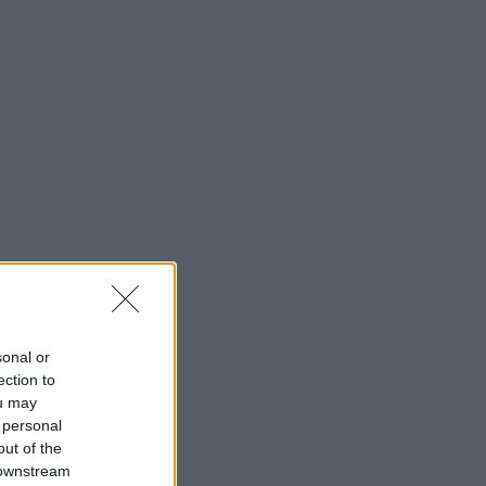
sonal or
ection to
ou may
 personal
out of the
 downstream