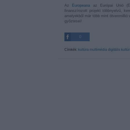
Az
Europeana
az Európai Unió (EU)
finanszírozott projekt többnyelvű, kere
amelyekből már több mint ötvenmillió 
győztesei!
0
Címkék:
kultúra
multimédia
digitális kultú