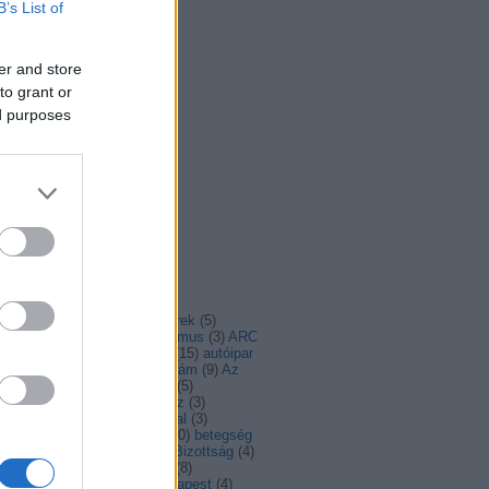
B’s List of
er and store
to grant or
ed purposes
mkefelhő
(
3
)
advent
(
4
)
ajánló
(
4
)
álhírek
(
5
)
irasszizmus
(
6
)
antiszemitizmus
(
3
)
ARC
aszály
(
4
)
Ausztria
(
5
)
autó
(
15
)
autóipar
autómentes
(
6
)
AZ én Európám
(
9
)
Az
ó helyzete
(
3
)
Balázs Péter
(
5
)
angolás
(
3
)
béke
(
4
)
Belarusz
(
3
)
lgium
(
3
)
Belgium
(
6
)
berlini fal
(
3
)
rszakadék
(
4
)
beszélgetés
(
30
)
betegség
bicikli
(
12
)
biodiverzitás
(
7
)
Bizottság
(
4
)
tonság
(
6
)
biztonságpolitika
(
8
)
ldogság
(
5
)
brüsszel
(
11
)
budapest
(
4
)