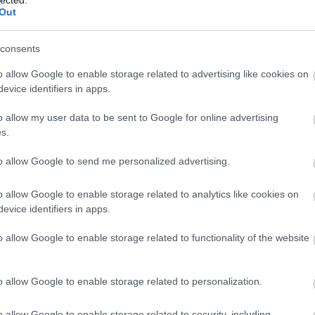
Bu
Out
(
3
)
cov
cs
consents
Dá
(
11
éd
o allow Google to enable storage related to advertising like cookies on
égh
evice identifiers in apps.
eg
EK
el
o allow my user data to be sent to Google for online advertising
ene
s.
(
9
)
er
es
to allow Google to send me personalized advertising.
(
20
ta
(
3
)
o allow Google to enable storage related to analytics like cookies on
Eur
(
20
evice identifiers in apps.
Ör
pol
o allow Google to enable storage related to functionality of the website
(
5
)
eu
(
19
EU
o allow Google to enable storage related to personalization.
(
22
(
6
)
far
fel
o allow Google to enable storage related to security, including