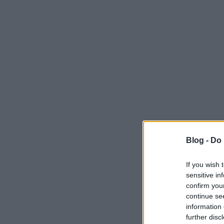
Blog -
Do 
If you wish 
sensitive in
confirm you
continue se
information 
further disc