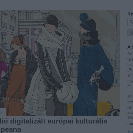
Ke
A 
Az 
tal
be,
„Eu
ame
egy
és 
Min
tar
fel
05
kiz
Mag
ó digitalizált európai kulturális
írá
opeana
Mod