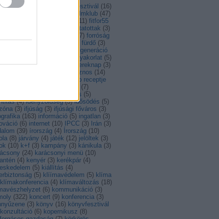
ntarthatóság
(
14
)
feszt
(
4
)
fesztivál
(
16
)
al
(
56
)
fiatalok
(
8
)
film
(
14
)
filmklub
(
47
)
lmművészet
(
34
)
Finnország
(
11
)
fitfor55
foci
(
5
)
foci EB
(
4
)
foglalkoztatottak
(
3
)
gyasztóvédelem
(
4
)
fordítás
(
7
)
forróság
francia
(
7
)
Franciaország
(
7
)
fürdő
(
3
)
ás
(
13
)
gasztro
(
108
)
gáz
(
3
)
generáció
)
görög
(
3
)
görögország
(
7
)
gyakorlat
(
5
)
akornokság
(
6
)
gyerek
(
3
)
gyereknap
(
3
)
ború
(
9
)
hagyomány
(
12
)
hasznos
(
14
)
hullám
(
6
)
Hollandia
(
8
)
hónap receptje
)
Horvátország
(
13
)
hulladék
(
7
)
ladékkezelés
(
3
)
husito leves
(
5
)
ntitás
(
4
)
idényzöldség
(
3
)
idősödés
(
5
)
őzóna
(
3
)
ifjúság
(
3
)
ifjúsági főváros
(
3
)
ografika
(
163
)
információ
(
5
)
ingatlan
(
3
)
ováció
(
6
)
internet
(
10
)
IPCC
(
3
)
Irán
(
3
)
dalom
(
39
)
írország
(
4
)
Írország
(
10
)
ola
(
8
)
járvány
(
4
)
játék
(
12
)
jelöltek
(
3
)
ok
(
10
)
k+f
(
3
)
kampány
(
3
)
kánikula
(
3
)
rácsony
(
24
)
karácsonyi menü
(
10
)
antén
(
4
)
kenyér
(
3
)
kerékpár
(
4
)
reskedelem
(
5
)
kiállítás
(
4
)
erbiztonság
(
5
)
klíímavédelem
(
5
)
klíma
klímakonferencia
(
4
)
klímaváltozás
(
18
)
ímavészhelyzet
(
6
)
kommunikáció
(
3
)
moly
(
322
)
koncert
(
9
)
konferencia
(
3
)
nnyűzene
(
3
)
könyv
(
16
)
könyvfesztivál
konzultáció
(
6
)
kopernikusz
(
8
)
rforgásos gazdaság
(
7
)
körkörös