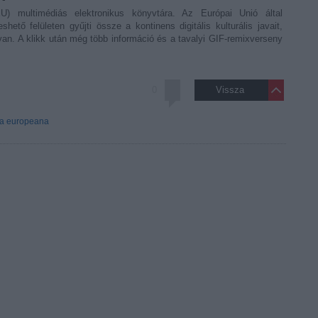
 multimédiás elektronikus könyvtára. Az Európai Unió által
shető felületen gyűjti össze a kontinens digitális kulturális javait,
van. A klikk után még több információ és a tavalyi GIF-remixverseny
0
Vissza
ra
europeana