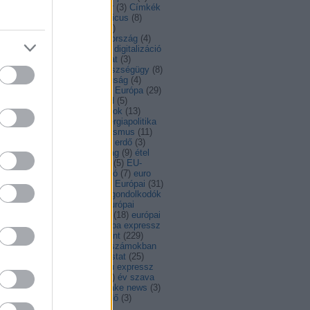
dapest
(
3
)
Bulgária
(
5
)
bulvár
(
3
)
Címkék
ciprus
(
5
)
COP21
(
4
)
copernicus
(
8
)
id
(
8
)
covid19
(
15
)
család
(
5
)
atlakozás
(
12
)
cseh
(
3
)
csehország
(
4
)
nia
(
9
)
dánia
(
14
)
digitális
(
9
)
digitalizáció
)
díj
(
3
)
DiscoverEU
(
10
)
divat
(
3
)
esség
(
6
)
egészség
(
27
)
egészségügy
(
8
)
ajlatváltozás
(
10
)
egyenjogúság
(
4
)
ységes piac
(
10
)
egy csésze Európa
(
29
)
F
(
18
)
élelmiszer
(
8
)
életmód
(
5
)
nökség
(
39
)
élő
(
3
)
emberi jogok
(
13
)
rgia
(
14
)
energiaárak
(
3
)
energiapolitika
EP-választás
(
4
)
epk
(
4
)
erasmus
(
11
)
asmus+
(
4
)
érdekesség
(
133
)
erdő
(
3
)
élyegyenlőség
(
18
)
észtország
(
9
)
étel
)
eu
(
68
)
EU
(
11
)
EU-s futás
(
5
)
EU-
gság
(
6
)
eur-lex recept
(
3
)
euró
(
7
)
euro
Európa
(
11
)
Európa-nap
(
32
)
Európai
(
31
)
ópai Bizottság
(
10
)
európai gondolkodók
)
európai intézmények
(
3
)
Európai
ökség
(
4
)
Európai Parlament
(
18
)
európai
gár
(
3
)
Európai Unió
(
7
)
európa expressz
Europa Nostra
(
4
)
európa pont
(
229
)
ropa szamokban
(
4
)
Európa számokban
)
European thinkers
(
9
)
eurostat
(
25
)
vonal
(
4
)
EU expressz
(
4
)
eu expressz
)
EU Tanács
(
5
)
évforduló
(
6
)
év szava
EYD2015
(
6
)
facebook
(
3
)
fake news
(
3
)
sang
(
3
)
fejlesztés
(
23
)
fejlődő
(
3
)
mérés
(
3
)
fenntartható
(
83
)