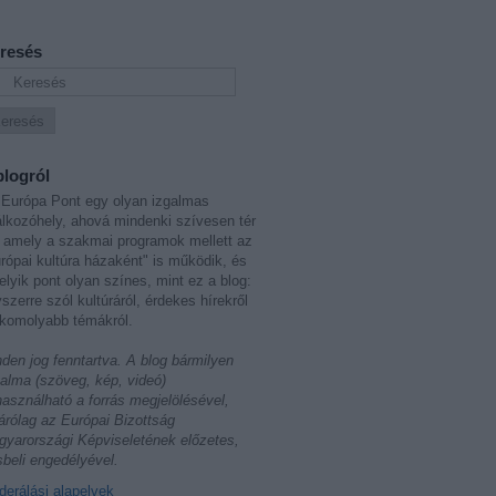
resés
blogról
Európa Pont egy olyan izgalmas
álkozóhely, ahová mindenki szívesen tér
 amely a szakmai programok mellett az
rópai kultúra házaként" is működik, és
lyik pont olyan színes, mint ez a blog:
szerre szól kultúráról, érdekes hírekről
komolyabb témákról.
den jog fenntartva. A blog bármilyen
talma (szöveg, kép, videó)
használható a forrás megjelölésével,
árólag az Európai Bizottság
yarországi Képviseletének előzetes,
sbeli engedélyével.
erálási alapelvek