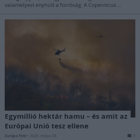
valamelyest enyhült a forróság. A Copernicus ...
Egymillió hektár hamu – és amit az
Európai Unió tesz ellene
Európa Pont
•
2026. május 08.
1