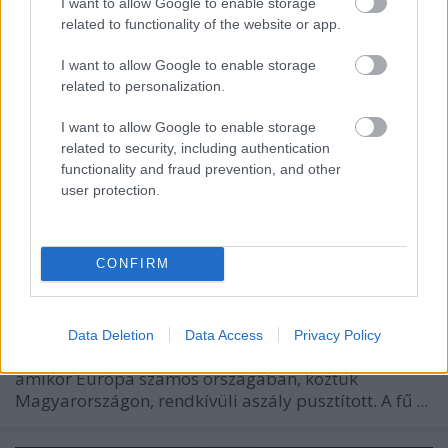
I want to allow Google to enable storage
related to functionality of the website or app.
Ismét az aszályok nyara jön?
I want to allow Google to enable storage
related to personalization.
Európa Pont
•
2023. június 13.
0
I want to allow Google to enable storage
related to security, including authentication
functionality and fraud prevention, and other
user protection.
CONFIRM
Data Deletion
Data Access
Privacy Policy
Még élénken él emlékezetünkben a tavalyi nyár,
amikor Európa számos országában, köztük
Magyarországon, rendkívüli aszály pusztított. A fű ...