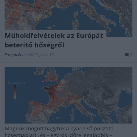
Műholdfelvételek az Európát
beterítő hőségről
Európa Pont
•
2026. július 10.
2
Magunk mögött hagytuk a nyár első pusztító
hőségnapjait
, és – egy kis időre legalábbis –