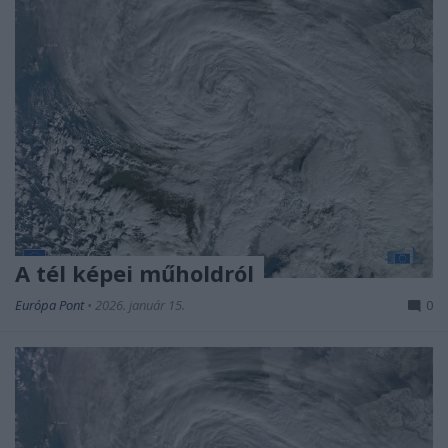
A tél képei műholdról
Európa Pont
•
2026. január 15.
0