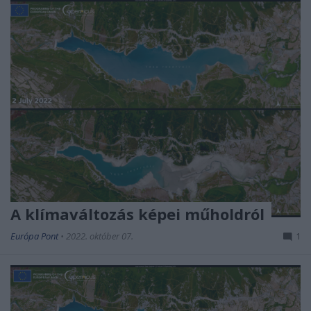
A klímaváltozás képei műholdról
Európa Pont
•
2022. október 07.
1