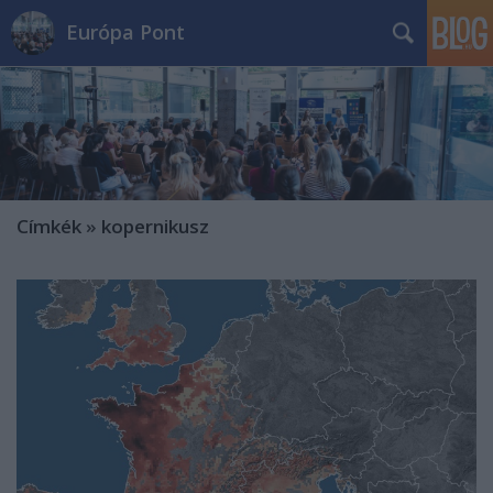
Európa Pont
Címkék
»
kopernikusz