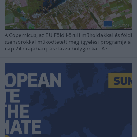
A Copernicus, az EU Föld körüli műholdakkal és földi
szenzorokkal működtetett megfigyelési programja a
nap 24 órájában pásztázza bolygónkat. Az ...