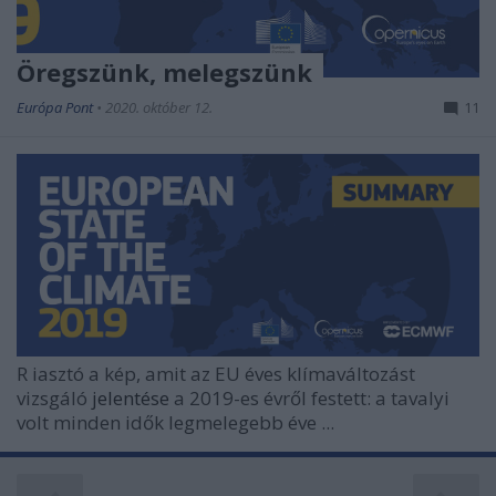
Öregszünk, melegszünk
Európa Pont
•
2020. október 12.
11
R
iasztó a kép, amit az
EU éves klímaváltozást
vizsgáló
jelentése
a 2019-es évről festett: a tavalyi
volt minden idők legmelegebb éve ...