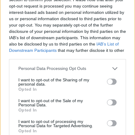
opt-out request is processed you may continue seeing
interest-based ads based on personal information utilized by
us or personal information disclosed to third parties prior to
your opt-out. You may separately opt-out of the further
disclosure of your personal information by third parties on the
IAB’s list of downstream participants. This information may
also be disclosed by us to third parties on the
IAB’s List of
Downstream Participants
that may further disclose it to other
2024: az eddigi legmelegebb mért év
third parties.
Európa Pont
•
2024. december 30.
0
Please note that this website/app uses one or more Google
Personal Data Processing Opt Outs
services and may gather and store information including but
not limited to your visit or usage behaviour. You may click to
I want to opt-out of the Sharing of my
personal data.
grant or deny consent to Google and its third-party tags to
Opted In
use your data for below specified purposes in below Google
consent section.
I want to opt-out of the Sale of my
Personal Data.
Opted In
I want to opt-out of processing my
Personal Data for Targeted Advertising.
Opted In