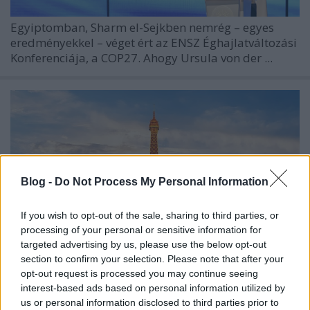
Egyiptomban, Sharm el-Sejkben nemrég – egyes
eredményekkel – véget ért az ENSZ Éghajlatváltozási
Konferenciája, a COP27. Ahogy Ursula von der ...
Blog -
Do Not Process My Personal Information
If you wish to opt-out of the sale, sharing to third parties, or
processing of your personal or sensitive information for
targeted advertising by us, please use the below opt-out
section to confirm your selection. Please note that after your
opt-out request is processed you may continue seeing
interest-based ads based on personal information utilized by
Két évvel Párizs után – a munka nem
us or personal information disclosed to third parties prior to