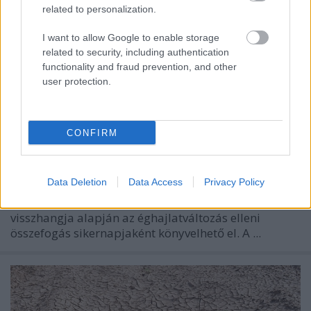
related to personalization.
I want to allow Google to enable storage
related to security, including authentication
functionality and fraud prevention, and other
user protection.
CONFIRM
Data Deletion
Data Access
Privacy Policy
2015. december 12. a nemzetközi és hazai sajtó
visszhangja alapján az éghajlatváltozás elleni
összefogás sikernapjaként könyvelhető el. A ...