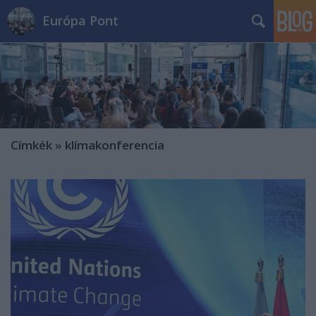
Európa Pont
Címkék
»
klímakonferencia