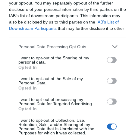
your opt-out. You may separately opt-out of the further
állt meg
disclosure of your personal information by third parties on the
IAB’s list of downstream participants. This information may
Európa Pont
•
2018. február 06.
0
also be disclosed by us to third parties on the
IAB’s List of
Downstream Participants
that may further disclose it to other
third parties.
Please note that this website/app uses one or more Google
Personal Data Processing Opt Outs
services and may gather and store information including but
not limited to your visit or usage behaviour. You may click to
I want to opt-out of the Sharing of my
personal data.
grant or deny consent to Google and its third-party tags to
Opted In
use your data for below specified purposes in below Google
consent section.
I want to opt-out of the Sale of my
Personal Data.
Opted In
I want to opt-out of processing my
Personal Data for Targeted Advertising.
Opted In
Az elhatározás nem elég: ahhoz, hogy kézzelfogható
I want to opt-out of Collection, Use,
eredmények szülessenek a klímavédelem területén,
Retention, Sale, and/or Sharing of my
Personal Data that Is Unrelated with the
nemzetközi összefogás, jövőbe mutató ...
Purposes for which it was collected.