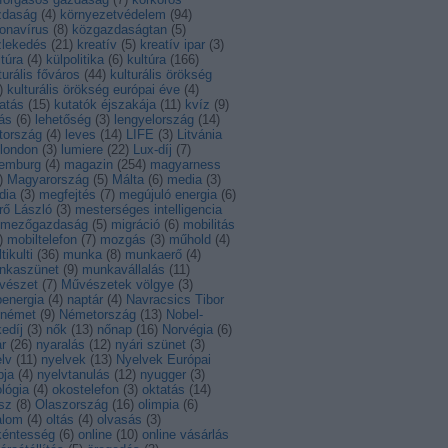
zdaság
(
4
)
környezetvédelem
(
94
)
onavírus
(
8
)
közgazdaságtan
(
5
)
zlekedés
(
21
)
kreatív
(
5
)
kreatív ipar
(
3
)
ltúra
(
4
)
külpolitika
(
6
)
kultúra
(
166
)
turális főváros
(
44
)
kulturális örökség
)
kulturális örökség európai éve
(
4
)
atás
(
15
)
kutatók éjszakája
(
11
)
kvíz
(
9
)
ás
(
6
)
lehetőség
(
3
)
lengyelország
(
14
)
tország
(
4
)
leves
(
14
)
LIFE
(
3
)
Litvánia
london
(
3
)
lumiere
(
22
)
Lux-díj
(
7
)
xemburg
(
4
)
magazin
(
254
)
magyarness
)
Magyarország
(
5
)
Málta
(
6
)
media
(
3
)
dia
(
3
)
megfejtés
(
7
)
megújuló energia
(
6
)
rő László
(
3
)
mesterséges intelligencia
mezőgazdaság
(
5
)
migráció
(
6
)
mobilitás
)
mobiltelefon
(
7
)
mozgás
(
3
)
műhold
(
4
)
tikulti
(
36
)
munka
(
8
)
munkaerő
(
4
)
nkaszünet
(
9
)
munkavállalás
(
11
)
vészet
(
7
)
Művészetek völgye
(
3
)
energia
(
4
)
naptár
(
4
)
Navracsics Tibor
német
(
9
)
Németország
(
13
)
Nobel-
edíj
(
3
)
nők
(
13
)
nőnap
(
16
)
Norvégia
(
6
)
r
(
26
)
nyaralás
(
12
)
nyári szünet
(
3
)
lv
(
11
)
nyelvek
(
13
)
Nyelvek Európai
pja
(
4
)
nyelvtanulás
(
12
)
nyugger
(
3
)
lógia
(
4
)
okostelefon
(
3
)
oktatás
(
14
)
sz
(
8
)
Olaszország
(
16
)
olimpia
(
6
)
alom
(
4
)
oltás
(
4
)
olvasás
(
3
)
kéntesség
(
6
)
online
(
10
)
online vásárlás