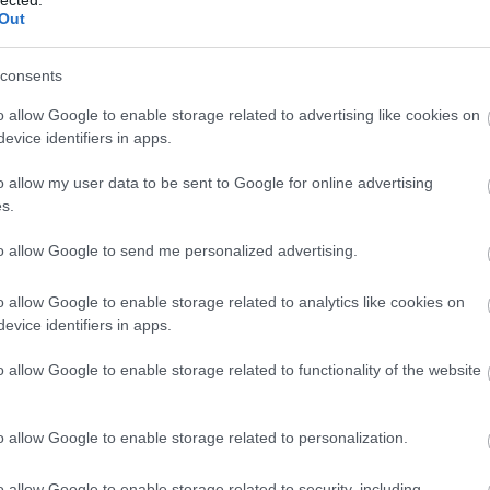
Bu
Out
(
3
)
cov
cs
consents
Dá
(
11
éd
o allow Google to enable storage related to advertising like cookies on
égh
evice identifiers in apps.
eg
EK
el
o allow my user data to be sent to Google for online advertising
ene
s.
(
9
)
er
es
to allow Google to send me personalized advertising.
(
20
ta
(
3
)
o allow Google to enable storage related to analytics like cookies on
Eur
(
20
evice identifiers in apps.
Ör
pol
o allow Google to enable storage related to functionality of the website
(
5
)
eu
(
19
EU
o allow Google to enable storage related to personalization.
(
22
(
6
)
far
fel
o allow Google to enable storage related to security, including