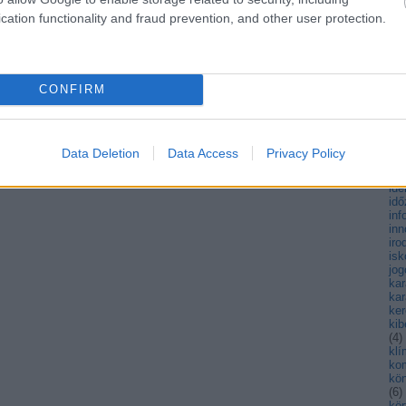
fen
cation functionality and fraud prevention, and other user protection.
fiat
fi
(
3
)
fo
(
4
)
CONFIRM
fut
(
13
gy
há
hő
Data Deletion
Data Access
Privacy Policy
(
89
hul
ide
id
inf
inn
iro
isk
jog
ka
kar
ke
kib
(
4
)
kl
ko
kö
(
6
)
kö