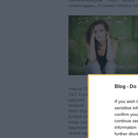
menekültválságnak milyen hatása
mindennapjaira. A Lumière Filmklub há
Blog -
Do 
Február 21-én, kedden 18 órakor foly
2017 Európa Ifjúsági Fővárosa, a fek
egyszerű üdülőhelynél. Beszélgetünk 
If you wish 
fürdőkről, az egyedülálló természeti k
sensitive in
Retro Múzeumról. Megfejtjük, mi az oka
confirm you
Érintjük emellett Európai Ifjúsági Főv
continue se
bolgár konyha remekeiből. Az est dí
information 
Nagykövete, az est műsorvezetője S
szerint ingyenes, de regisztrációhoz kö
further disc