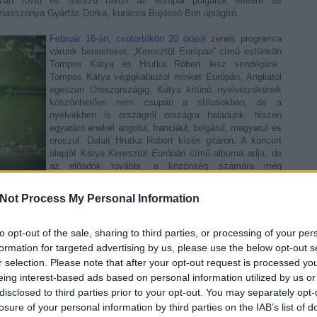
 van rövid és hosszú távon az európai polgárok életére és
ziasszonya Gyárfás Dorka, kurátora Bujdosó Bori újságíró.
Február 16-án, csütörtökön 20 órától
zenés programra
várunk benneteket: „Keresztül Európán” című estünkön
Tompos Kátya és Hrutka Róbert lesz vendégünk.
Tompos Kátya végigkalauzol minket Európán, Angliától
egészen Oroszországig. Kátya kitűnő nyelvérzékének
köszönhetően nem csupán a stílusokban, de a
nyelvekben is országról országra haladunk, hiszen
egyaránt énekel angolul, franciául, bolgárul, magyarul és
oroszul. Dalait Hrutka Robert kíséri gitáron. A koncert
alapját Kátya
Keresztül Európán
című albuma adja, de
az előadók további, a közönség számára még
újdonságnak számító dalokkal is készülnek.
Not Process My Personal Information
tatódik Egy csésze Európa sorozatunk, amelynek idei első vendége
ete-tengeri bolgár város: Várna. Bulgária harmadik nagyvárosa több
a látnivalókról: a világ legrégebbi aranykincséről, a római kori
to opt-out of the sale, sharing to third parties, or processing of your per
épződményekről, a királyi nyaralóról, a katedrálisról és a népszerű
formation for targeted advertising by us, please use the below opt-out s
 annak, hogy Várna 340 ezer lakójából 158 ezer 35 év alatti fiatal.
r selection. Please note that after your opt-out request is processed y
árosának céljait és programjait is. Közben kóstolófalatokat kapunk a
eing interest-based ads based on personal information utilized by us or
szvendége Ulyana Bogdanska, a Bolgár Köztársaság Magyarországi
disclosed to third parties prior to your opt-out. You may separately opt-
zederkényi Olga újságíró. A rendezvényen való részvétel szokás
tött,
az eseményre február 10-től lehet jelentkezni
.
losure of your personal information by third parties on the IAB’s list of