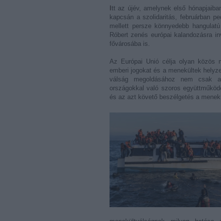
Itt az újév, amelynek első hónapjaiban az uniós alapértékeket járjuk körbe – januárban a menekültválság
kapcsán a szolidaritás, februárban 
mellett persze könnyedebb hangulat
Róbert zenés európai kalandozásra inv
fővárosába is.
Az Európai Unió célja olyan közös m
emberi jogokat és a menekültek helyzet
válság megoldásához nem csak a
országokkal való szoros együttműködé
és az azt követő beszélgetés a menek