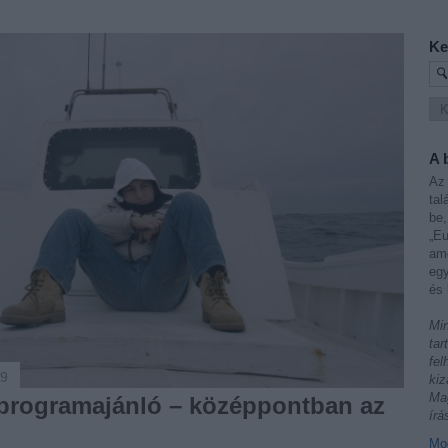
Ke
A 
Az 
tal
be,
„Eu
ame
egy
és 
Min
tar
fel
09
kiz
Mag
i programajánló – középpontban az
írá
Mod