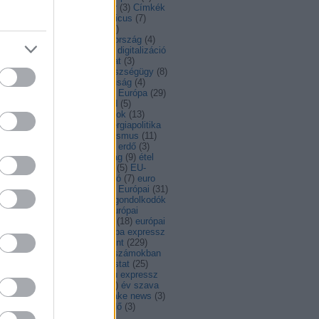
dapest
(
3
)
Bulgária
(
5
)
bulvár
(
3
)
Címkék
ciprus
(
5
)
COP21
(
4
)
copernicus
(
7
)
id
(
8
)
covid19
(
15
)
család
(
5
)
atlakozás
(
12
)
cseh
(
3
)
csehország
(
4
)
nia
(
9
)
dánia
(
14
)
digitális
(
9
)
digitalizáció
)
díj
(
3
)
DiscoverEU
(
10
)
divat
(
3
)
esség
(
6
)
egészség
(
27
)
egészségügy
(
8
)
ajlatváltozás
(
10
)
egyenjogúság
(
4
)
ységes piac
(
10
)
egy csésze Európa
(
29
)
F
(
18
)
élelmiszer
(
8
)
életmód
(
5
)
nökség
(
39
)
élő
(
3
)
emberi jogok
(
13
)
rgia
(
14
)
energiaárak
(
3
)
energiapolitika
EP-választás
(
4
)
epk
(
4
)
erasmus
(
11
)
asmus+
(
4
)
érdekesség
(
133
)
erdő
(
3
)
élyegyenlőség
(
18
)
észtország
(
9
)
étel
)
EU
(
11
)
eu
(
68
)
EU-s futás
(
5
)
EU-
gság
(
6
)
eur-lex recept
(
3
)
euró
(
7
)
euro
Európa
(
11
)
Európa-nap
(
32
)
Európai
(
31
)
ópai Bizottság
(
10
)
európai gondolkodók
)
európai intézmények
(
3
)
Európai
ökség
(
4
)
Európai Parlament
(
18
)
európai
gár
(
3
)
Európai Unió
(
7
)
európa expressz
Europa Nostra
(
4
)
európa pont
(
229
)
ropa szamokban
(
4
)
Európa számokban
)
European thinkers
(
9
)
eurostat
(
25
)
vonal
(
4
)
EU expressz
(
4
)
eu expressz
)
EU Tanács
(
5
)
évforduló
(
6
)
év szava
EYD2015
(
6
)
facebook
(
3
)
fake news
(
3
)
sang
(
3
)
fejlesztés
(
23
)
fejlődő
(
3
)
mérés
(
3
)
fenntartható
(
83
)