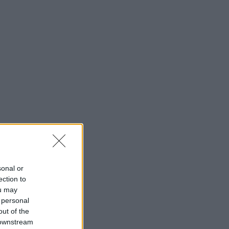
sonal or
ection to
ou may
 personal
out of the
 downstream