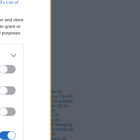
B’s List of
er and store
to grant or
ed purposes
mkefelhő
(
3
)
advent
(
4
)
ajánló
(
4
)
álhírek
(
5
)
irasszizmus
(
6
)
antiszemitizmus
(
3
)
ARC
aszály
(
4
)
Ausztria
(
5
)
autó
(
15
)
autóipar
autómentes
(
6
)
AZ én Európám
(
9
)
Az
ó helyzete
(
3
)
Balázs Péter
(
5
)
angolás
(
3
)
béke
(
4
)
Belarusz
(
3
)
lgium
(
3
)
Belgium
(
6
)
berlini fal
(
3
)
rszakadék
(
4
)
beszélgetés
(
30
)
betegség
bicikli
(
12
)
biodiverzitás
(
7
)
Bizottság
(
4
)
tonság
(
6
)
biztonságpolitika
(
8
)
ldogság
(
5
)
brüsszel
(
11
)
budapest
(
4
)