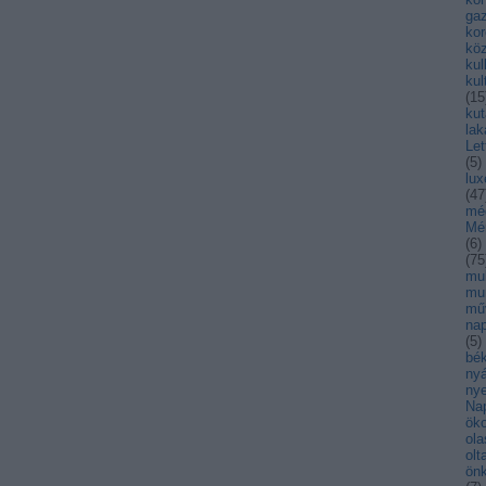
ga
kor
kö
kul
kul
(
15
kut
lak
Let
(
5
)
lu
(
47
mé
Mé
(
6
)
(
75
mul
mu
mű
nap
(
5
)
bék
nyá
nye
Na
öko
ola
olt
ön