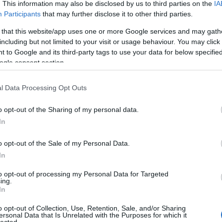
. This information may also be disclosed by us to third parties on the
IA
tökön 19 órától
a
Spotlight – Egy nyomozás részletei
című filmet
Participants
that may further disclose it to other third parties.
m igaz történet alapján készült, egy bostoni újságíró oknyomozó
et egy olyan ügyben, amellyel érzékenysége miatt régóta nem
 that this website/app uses one or more Google services and may gath
n megy bele az ügy részleteibe, újabb és újabb elképzelhetetlennek
including but not limited to your visit or usage behaviour. You may click 
 amit a végén találnak, az nem csak rájuk van óriási hatással,
 to Google and its third-party tags to use your data for below specifi
tatja. A vetítés után vendégünkkel, Pethő Andrással, a Direkt36
ogle consent section.
erkesztőjével beszélgetünk.
programjainak részletes leírása az
Európa Pont Facebook oldalán
l Data Processing Opt Outs
s, szeretettel várunk benneteket!
o opt-out of the Sharing of my personal data.
In
0
Vissza
Cí
o opt-out of the Sale of my Personal Data.
5G
filmklub
január
február
Várna
egy csésze Európa
ant
In
(
3
)
(
4
)
to opt-out of processing my Personal Data for Targeted
Uni
ing.
bar
In
be
bé
(
3
)
o opt-out of Collection, Use, Retention, Sale, and/or Sharing
biz
ersonal Data that Is Unrelated with the Purposes for which it
bo
lected.