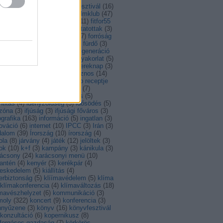
ntarthatóság
(
14
)
feszt
(
4
)
fesztivál
(
16
)
al
(
56
)
fiatalok
(
8
)
film
(
14
)
filmklub
(
47
)
lmművészet
(
34
)
Finnország
(
11
)
fitfor55
foci
(
5
)
foci EB
(
4
)
foglalkoztatottak
(
3
)
gyasztóvédelem
(
4
)
fordítás
(
7
)
forróság
francia
(
7
)
Franciaország
(
7
)
fürdő
(
3
)
ás
(
13
)
gasztro
(
108
)
gáz
(
3
)
generáció
)
görög
(
3
)
görögország
(
7
)
gyakorlat
(
5
)
akornokság
(
6
)
gyerek
(
3
)
gyereknap
(
3
)
ború
(
9
)
hagyomány
(
12
)
hasznos
(
14
)
hullám
(
6
)
Hollandia
(
8
)
hónap receptje
)
Horvátország
(
13
)
hulladék
(
7
)
ladékkezelés
(
3
)
husito leves
(
5
)
ntitás
(
4
)
idényzöldség
(
3
)
idősödés
(
5
)
őzóna
(
3
)
ifjúság
(
3
)
ifjúsági főváros
(
3
)
ografika
(
163
)
információ
(
5
)
ingatlan
(
3
)
ováció
(
6
)
internet
(
10
)
IPCC
(
3
)
Irán
(
3
)
dalom
(
39
)
Írország
(
10
)
írország
(
4
)
ola
(
8
)
járvány
(
4
)
játék
(
12
)
jelöltek
(
3
)
ok
(
10
)
k+f
(
3
)
kampány
(
3
)
kánikula
(
3
)
rácsony
(
24
)
karácsonyi menü
(
10
)
antén
(
4
)
kenyér
(
3
)
kerékpár
(
4
)
reskedelem
(
5
)
kiállítás
(
4
)
erbiztonság
(
5
)
klíímavédelem
(
5
)
klíma
klímakonferencia
(
4
)
klímaváltozás
(
18
)
ímavészhelyzet
(
6
)
kommunikáció
(
3
)
moly
(
322
)
koncert
(
9
)
konferencia
(
3
)
nnyűzene
(
3
)
könyv
(
16
)
könyvfesztivál
konzultáció
(
6
)
kopernikusz
(
8
)
rforgásos gazdaság
(
7
)
körkörös