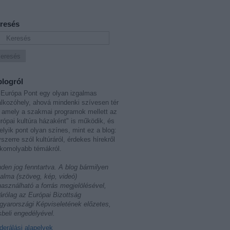
resés
blogról
Európa Pont egy olyan izgalmas
álkozóhely, ahová mindenki szívesen tér
 amely a szakmai programok mellett az
rópai kultúra házaként" is működik, és
lyik pont olyan színes, mint ez a blog:
szerre szól kultúráról, érdekes hírekről
komolyabb témákról.
den jog fenntartva. A blog bármilyen
talma (szöveg, kép, videó)
használható a forrás megjelölésével,
árólag az Európai Bizottság
yarországi Képviseletének előzetes,
sbeli engedélyével.
erálási alapelvek