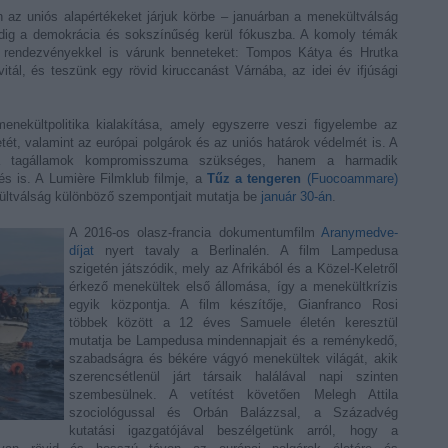
pedig a demokrácia és sokszínűség kerül fókuszba. A komoly témák
ú rendezvényekkel is várunk benneteket: Tompos Kátya és Hrutka
itál, és teszünk egy rövid kiruccanást Várnába, az idei év ifjúsági
enekültpolitika kialakítása, amely egyszerre veszi figyelembe az
ét, valamint az európai polgárok és az uniós határok védelmét is. A
 tagállamok kompromisszuma szükséges, hanem a harmadik
s is. A Lumière Filmklub filmje, a
Tűz a tengeren
(Fuocoammare)
ültválság különböző szempontjait mutatja be
január 30-án
.
A 2016-os olasz-francia dokumentumfilm
Aranymedve-
díjat
nyert tavaly a Berlinalén. A film Lampedusa
szigetén játszódik, mely az Afrikából és a Közel-Keletről
érkező menekültek első állomása, így a menekültkrízis
egyik központja. A film készítője, Gianfranco Rosi
többek között a 12 éves Samuele életén keresztül
mutatja be Lampedusa mindennapjait és a reménykedő,
szabadságra és békére vágyó menekültek világát, akik
szerencsétlenül járt társaik halálával napi szinten
szembesülnek. A vetítést követően Melegh Attila
szociológussal és Orbán Balázzsal, a Századvég
kutatási igazgatójával beszélgetünk arról, hogy a