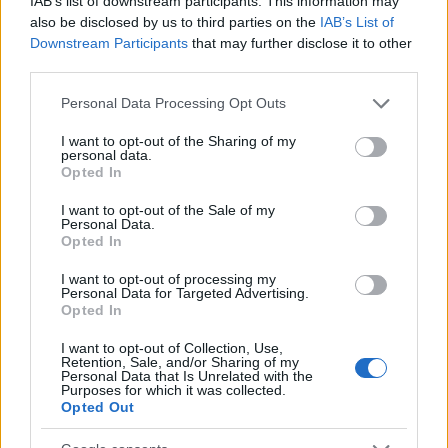
IAB’s list of downstream participants. This information may
also be disclosed by us to third parties on the
IAB’s List of
Filmklubunkban Gunda, egy élelemnek szánt
Downstream Participants
that may further disclose it to other
haszonállat életét követhetjük végig, az Európa
third parties.
Expressz Lengyelországba robog, megismerjük az
európai ...
Please note that this website/app uses one or more Google
Personal Data Processing Opt Outs
services and may gather and store information including but
not limited to your visit or usage behaviour. You may click to
I want to opt-out of the Sharing of my
personal data.
grant or deny consent to Google and its third-party tags to
Opted In
use your data for below specified purposes in below Google
consent section.
I want to opt-out of the Sale of my
Personal Data.
Opted In
I want to opt-out of processing my
Personal Data for Targeted Advertising.
Opted In
I want to opt-out of Collection, Use,
Retention, Sale, and/or Sharing of my
Personal Data that Is Unrelated with the
Purposes for which it was collected.
Opted Out