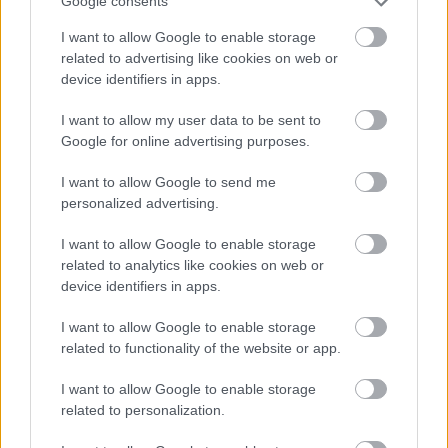
Biztonság, Európa! – elkezdődött a
Google consents
lengyel uniós elnökség
I want to allow Google to enable storage
related to advertising like cookies on web or
Európa Pont
•
2025. január 14.
0
device identifiers in apps.
I want to allow my user data to be sent to
Google for online advertising purposes.
I want to allow Google to send me
personalized advertising.
I want to allow Google to enable storage
related to analytics like cookies on web or
device identifiers in apps.
I want to allow Google to enable storage
related to functionality of the website or app.
Az új év megkezdésével fél évre Lengyelország az
I want to allow Google to enable storage
Európai Unió Tanácsának soros elnöke. Az elnökségi
related to personalization.
program legfőbb prioritása a biztonság ...