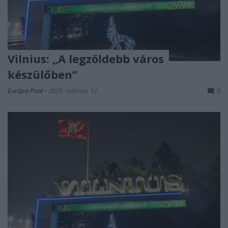
Vilnius: „A legzöldebb város
készülőben”
Európa Pont
•
2025. március 12.
0