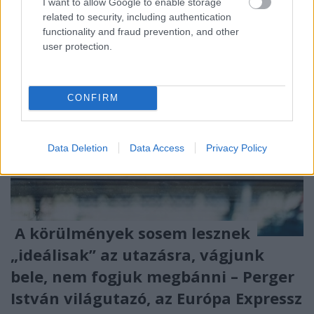
I want to allow Google to enable storage
related to security, including authentication
functionality and fraud prevention, and other
user protection.
CONFIRM
Data Deletion
Data Access
Privacy Policy
A körülmények sosem lesznek
„ideálisak” az utazásra, vágjunk
bele, nem fogjuk megbánni – Perger
István világutazó, az Európa Expressz