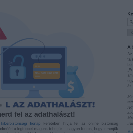
Ke
A 
Az 
tal
be,
„Eu
ame
egy
és 
Min
tar
45
fel
erd fel az adathalászt!
kiz
Mag
a
kiberbiztonsági hónap
keretében hívja fel az online biztonság
írá
delméért a legtöbbet magunk tehetjük – nagyon fontos, hogy ismerjük
Mod