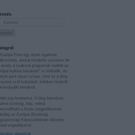
resés
blogról
Európa Pont egy olyan izgalmas
álkozóhely, ahová mindenki szívesen tér
 amely a szakmai programok mellett az
rópai kultúra házaként" is működik, és
lyik pont olyan színes, mint ez a blog:
szerre szól kultúráról, érdekes hírekről
komolyabb témákról.
den jog fenntartva. A blog bármilyen
talma (szöveg, kép, videó)
használható a forrás megjelölésével,
árólag az Európai Bizottság
yarországi Képviseletének előzetes,
sbeli engedélyével.
erálási alapelvek