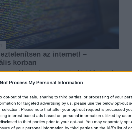
51
ztelenítsen az internet! –
ális korban
g
egy százaléka internetezett
, ma Európában közel
250 millió ember
itális korszak időszakában másodpercek töredéke alatt világszerte
t továbbítására és megosztására kerül sor. Az e-kereskedelem, a
Not Process My Personal Information
k és a felhő alapú számítógépes szolgáltatások korában rengeteg
 személyes adataink illetéktelen kezekbe kerülése pedig hatalmas
to opt-out of the sale, sharing to third parties, or processing of your per
különösen ügyelnünk kell ezen adataink védelmére.
formation for targeted advertising by us, please use the below opt-out s
ályok
is védik (amely utóbbi reformja jelenleg is zajlik), emellett mi
r selection. Please note that after your opt-out request is processed y
ekében, hogy mások ne élhessenek vissza személyes adatainkkal.
eing interest-based ads based on personal information utilized by us or
hogy mire érdemes odafigyelni a netezésnél – a lista természetesen
disclosed to third parties prior to your opt-out. You may separately opt-
bbi hasznos információforrásokat találtok, ahol még több tippet
losure of your personal information by third parties on the IAB’s list of
el kapcsolatban.