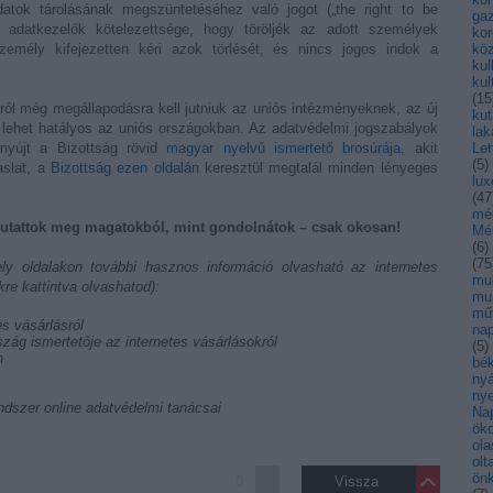
atok tárolásának megszüntetéséhez való jogot („the right to be
ga
z adatkezelők kötelezettsége, hogy töröljék az adott személyek
kor
zemély kifejezetten kéri azok törlését, és nincs jogos indok a
kö
kul
kul
(
15
latról még megállapodásra kell jutniuk az uniós intézményeknek, az új
kut
lehet hatályos az uniós országokban. Az adatvédelmi jogszabályok
lak
t nyújt a Bizottság rövid
magyar nyelvű ismertető brosúrája
, akit
Let
(
5
)
aslat, a
Bizottság ezen oldalán
keresztül megtalál minden lényeges
lu
(
47
mé
t mutattok meg magatokból, mint gondolnátok – csak okosan!
Mé
(
6
)
(
75
mul
e kattintva olvashatod):
mu
mű
s vásárlásról
nap
ág ismertetője az internetes vásárlásokról
(
5
)
n
bék
nyá
nye
ndszer online adatvédelmi tanácsai
Na
öko
ola
olt
ön
0
Vissza