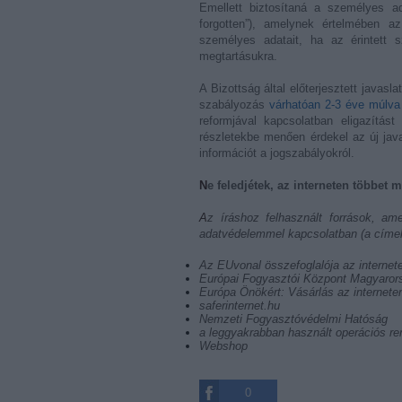
Emellett biztosítaná a személyes ad
forgotten”), amelynek értelmében a
személyes adatait, ha az érintett s
megtartásukra.
A Bizottság által előterjesztett javas
szabályozás
várhatóan 2-3 éve múlva
reformjával kapcsolatban eligazítás
részletekbe menően érdekel az új jav
információt a jogszabályokról.
Ne feledjétek, az interneten többe
Az íráshoz felhasznált források, amely oldalakon további hasznos információ olvasható az internetes
adatvédelemmel kapcsolatban (a címekr
Az EUvonal összefoglalója az internete
Európai Fogyasztói Központ Magyarorsz
Európa Önökért: Vásárlás az internete
saferinternet.hu
Nemzeti Fogyasztóvédelmi Hatóság
a leggyakrabban használt operációs re
Webshop
0