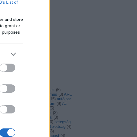
B’s List of
er and store
to grant or
ed purposes
mkefelhő
(
3
)
advent
(
4
)
ajánló
(
4
)
álhírek
(
5
)
irasszizmus
(
6
)
antiszemitizmus
(
3
)
ARC
aszály
(
4
)
Ausztria
(
5
)
autó
(
15
)
autóipar
autómentes
(
6
)
AZ én Európám
(
9
)
Az
ó helyzete
(
3
)
Balázs Péter
(
5
)
angolás
(
3
)
béke
(
4
)
Belarusz
(
3
)
lgium
(
6
)
belgium
(
3
)
berlini fal
(
3
)
rszakadék
(
4
)
beszélgetés
(
30
)
betegség
bicikli
(
12
)
biodiverzitás
(
7
)
Bizottság
(
4
)
tonság
(
6
)
biztonságpolitika
(
8
)
ldogság
(
5
)
brüsszel
(
11
)
budapest
(
4
)