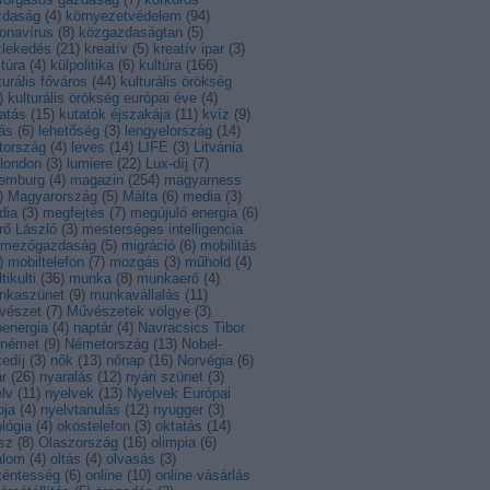
zdaság
(
4
)
környezetvédelem
(
94
)
onavírus
(
8
)
közgazdaságtan
(
5
)
zlekedés
(
21
)
kreatív
(
5
)
kreatív ipar
(
3
)
ltúra
(
4
)
külpolitika
(
6
)
kultúra
(
166
)
turális főváros
(
44
)
kulturális örökség
)
kulturális örökség európai éve
(
4
)
atás
(
15
)
kutatók éjszakája
(
11
)
kvíz
(
9
)
ás
(
6
)
lehetőség
(
3
)
lengyelország
(
14
)
tország
(
4
)
leves
(
14
)
LIFE
(
3
)
Litvánia
london
(
3
)
lumiere
(
22
)
Lux-díj
(
7
)
xemburg
(
4
)
magazin
(
254
)
magyarness
)
Magyarország
(
5
)
Málta
(
6
)
media
(
3
)
dia
(
3
)
megfejtés
(
7
)
megújuló energia
(
6
)
rő László
(
3
)
mesterséges intelligencia
mezőgazdaság
(
5
)
migráció
(
6
)
mobilitás
)
mobiltelefon
(
7
)
mozgás
(
3
)
műhold
(
4
)
tikulti
(
36
)
munka
(
8
)
munkaerő
(
4
)
nkaszünet
(
9
)
munkavállalás
(
11
)
vészet
(
7
)
Művészetek völgye
(
3
)
energia
(
4
)
naptár
(
4
)
Navracsics Tibor
német
(
9
)
Németország
(
13
)
Nobel-
edíj
(
3
)
nők
(
13
)
nőnap
(
16
)
Norvégia
(
6
)
r
(
26
)
nyaralás
(
12
)
nyári szünet
(
3
)
lv
(
11
)
nyelvek
(
13
)
Nyelvek Európai
pja
(
4
)
nyelvtanulás
(
12
)
nyugger
(
3
)
lógia
(
4
)
okostelefon
(
3
)
oktatás
(
14
)
sz
(
8
)
Olaszország
(
16
)
olimpia
(
6
)
alom
(
4
)
oltás
(
4
)
olvasás
(
3
)
kéntesség
(
6
)
online
(
10
)
online vásárlás