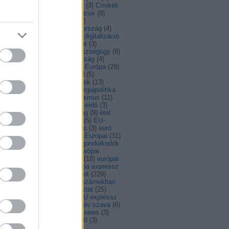
dapest
(
3
)
Bulgária
(
5
)
bulvár
(
3
)
Címkék
ciprus
(
5
)
COP21
(
4
)
copernicus
(
8
)
id
(
8
)
covid19
(
15
)
család
(
5
)
atlakozás
(
12
)
cseh
(
3
)
csehország
(
4
)
ia
(
14
)
Dánia
(
9
)
digitális
(
9
)
digitalizáció
)
díj
(
3
)
DiscoverEU
(
10
)
divat
(
3
)
esség
(
6
)
egészség
(
27
)
egészségügy
(
8
)
ajlatváltozás
(
10
)
egyenjogúság
(
4
)
ységes piac
(
10
)
egy csésze Európa
(
29
)
F
(
18
)
élelmiszer
(
8
)
életmód
(
5
)
nökség
(
39
)
élő
(
3
)
emberi jogok
(
13
)
rgia
(
14
)
energiaárak
(
3
)
energiapolitika
EP-választás
(
4
)
epk
(
4
)
erasmus
(
11
)
asmus+
(
4
)
érdekesség
(
133
)
erdő
(
3
)
élyegyenlőség
(
18
)
észtország
(
9
)
étel
)
EU
(
11
)
eu
(
68
)
EU-s futás
(
5
)
EU-
gság
(
6
)
eur-lex recept
(
3
)
euro
(
3
)
euró
Európa
(
11
)
Európa-nap
(
32
)
Európai
(
31
)
ópai Bizottság
(
10
)
európai gondolkodók
)
európai intézmények
(
3
)
Európai
ökség
(
4
)
Európai Parlament
(
18
)
európai
gár
(
3
)
Európai Unió
(
7
)
európa expressz
Europa Nostra
(
4
)
európa pont
(
229
)
ropa szamokban
(
4
)
Európa számokban
)
European thinkers
(
9
)
eurostat
(
25
)
vonal
(
4
)
eu expressz
(
22
)
EU expressz
EU Tanács
(
5
)
évforduló
(
6
)
év szava
(
6
)
D2015
(
6
)
facebook
(
3
)
fake news
(
3
)
sang
(
3
)
fejlesztés
(
23
)
fejlődő
(
3
)
mérés
(
3
)
fenntartható
(
83
)