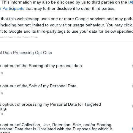
. This information may also be disclosed by us to third parties on the
IA
Participants
that may further disclose it to other third parties.
 that this website/app uses one or more Google services and may gath
l kezeljük a bankszámlánkat, fizetjük a rezsit, rendelünk könyveket
including but not limited to your visit or usage behaviour. You may click 
ztrálunk ügyintézéshez, kutatunk online adatbázisokban, vagy épp
 to Google and its third-party tags to use your data for below specifi
javára – ilyenkor mindig oda kell figyelnünk, nehogy a kényelem a
ogle consent section.
l Data Processing Opt Outs
o opt-out of the Sharing of my personal data.
In
Cí
o opt-out of the Sale of my Personal Data.
5G
ant
In
(
3
)
(
4
)
to opt-out of processing my Personal Data for Targeted
Uni
ódja az
interneten végzett ügyletekhez szükséges
jelszavak
ing.
bar
fekvő jelszavakat, például a saját nevet vagy a lakóhelyet nagyon
In
Be
k, kis és nagybetűk és írásjelek legalább 7 karakter hosszúságú
bé
(
3
)
asználni.
(Az ilyen módon generált megjegyezhetetlen jelszavak
o opt-out of Collection, Use, Retention, Sale, and/or Sharing
biz
ersonal Data that Is Unrelated with the Purposes for which it
y kulcsként használt, számokat is tartalmazó mondat szavainak
bo
lected.