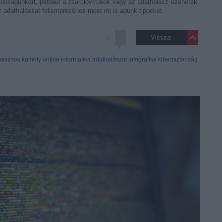
tonságunkért, például a zsarolóvírusok vagy az adathalász üzenetek
z adathalászat felismeréséhez most mi is adunk tippeket.
0
Vissza
hasznos
komoly
online
informatika
adathalászat
infografika
kiberbiztonság