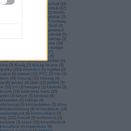
ntarthatóság
(
14
)
feszt
(
4
)
fesztivál
(
16
)
al
(
56
)
fiatalok
(
8
)
film
(
14
)
filmklub
(
47
)
lmművészet
(
34
)
Finnország
(
11
)
fitfor55
foci
(
5
)
foci EB
(
4
)
foglalkoztatottak
(
3
)
gyasztóvédelem
(
4
)
fordítás
(
7
)
forróság
francia
(
7
)
Franciaország
(
7
)
fürdő
(
3
)
ás
(
13
)
gasztro
(
108
)
gáz
(
3
)
generáció
)
görög
(
3
)
görögország
(
7
)
gyakorlat
(
5
)
akornokság
(
6
)
gyerek
(
3
)
gyereknap
(
3
)
ború
(
9
)
hagyomány
(
12
)
hasznos
(
14
)
hullám
(
6
)
Hollandia
(
8
)
hónap receptje
)
Horvátország
(
13
)
hulladék
(
7
)
ladékkezelés
(
3
)
husito leves
(
5
)
ntitás
(
4
)
idényzöldség
(
3
)
idősödés
(
5
)
őzóna
(
3
)
ifjúság
(
3
)
ifjúsági főváros
(
3
)
ografika
(
163
)
információ
(
5
)
ingatlan
(
3
)
ováció
(
6
)
internet
(
10
)
IPCC
(
3
)
Irán
(
3
)
dalom
(
39
)
Írország
(
10
)
írország
(
4
)
ola
(
8
)
járvány
(
4
)
játék
(
12
)
jelöltek
(
3
)
ok
(
10
)
k+f
(
3
)
kampány
(
3
)
kánikula
(
3
)
rácsony
(
24
)
karácsonyi menü
(
10
)
antén
(
4
)
kenyér
(
3
)
kerékpár
(
4
)
reskedelem
(
5
)
kiállítás
(
4
)
erbiztonság
(
5
)
klíímavédelem
(
5
)
klíma
klímakonferencia
(
4
)
klímaváltozás
(
18
)
ímavészhelyzet
(
6
)
kommunikáció
(
3
)
moly
(
322
)
koncert
(
9
)
konferencia
(
3
)
nnyűzene
(
3
)
könyv
(
16
)
könyvfesztivál
konzultáció
(
6
)
kopernikusz
(
8
)
rforgásos gazdaság
(
7
)
körkörös