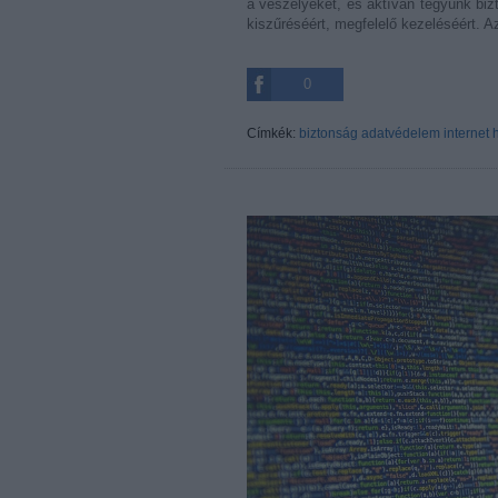
a veszélyeket, és aktívan tegyünk biz
kiszűréséért, megfelelő kezeléséért. A
0
Címkék:
biztonság
adatvédelem
internet