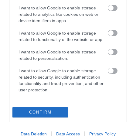
Környezetvédelmi influenszerrel és
szakpszichológussal beszélgetünk a klímaszorongás
I want to allow Google to enable storage
oldásának lehetőségeiről, Litkai Gergely pedig
related to analytics like cookies on web or
stand-up ...
device identifiers in apps.
I want to allow Google to enable storage
related to functionality of the website or app.
I want to allow Google to enable storage
related to personalization.
I want to allow Google to enable storage
related to security, including authentication
functionality and fraud prevention, and other
user protection.
CONFIRM
Kepes András: a külföld tükör,
Data Deletion
Data Access
Privacy Policy