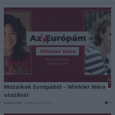
Mozaikok Európából – Winkler Nóra
utazásai
Európa Pont
•
2024. december 16.
0