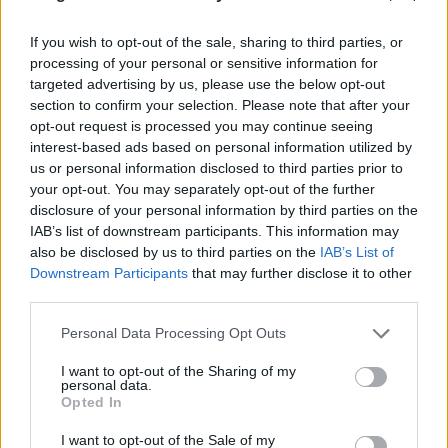
Mitől lesz egy étel igazán emlékezetes? A fűszerek
intenzív játékától, a gondosan válogatott, friss
If you wish to opt-out of the sale, sharing to third parties, or
alapanyagoktól – vagy talán a mögötte ...
processing of your personal or sensitive information for
targeted advertising by us, please use the below opt-out
section to confirm your selection. Please note that after your
opt-out request is processed you may continue seeing
interest-based ads based on personal information utilized by
us or personal information disclosed to third parties prior to
your opt-out. You may separately opt-out of the further
disclosure of your personal information by third parties on the
IAB’s list of downstream participants. This information may
also be disclosed by us to third parties on the
IAB’s List of
Downstream Participants
that may further disclose it to other
third parties.
Please note that this website/app uses one or more Google
Personal Data Processing Opt Outs
services and may gather and store information including but
not limited to your visit or usage behaviour. You may click to
I want to opt-out of the Sharing of my
personal data.
grant or deny consent to Google and its third-party tags to
Opted In
Klíma-stand-up Litkaival,
use your data for below specified purposes in below Google
consent section.
I want to opt-out of the Sale of my