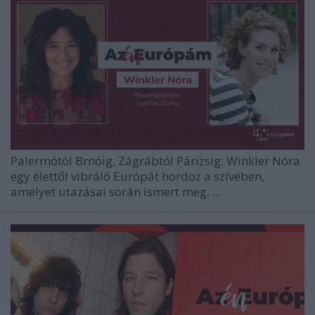
Palermótól Brnóig, Zágrábtól Párizsig: Winkler Nóra
egy élettől vibráló Európát hordoz a szívében,
amelyet utazásai során ismert meg. ...