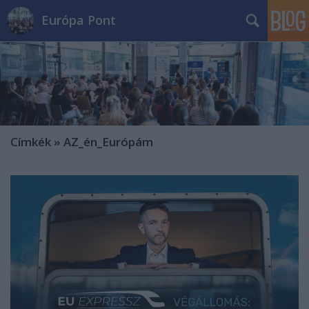
Európa Pont
Címkék
»
AZ_én_Európám