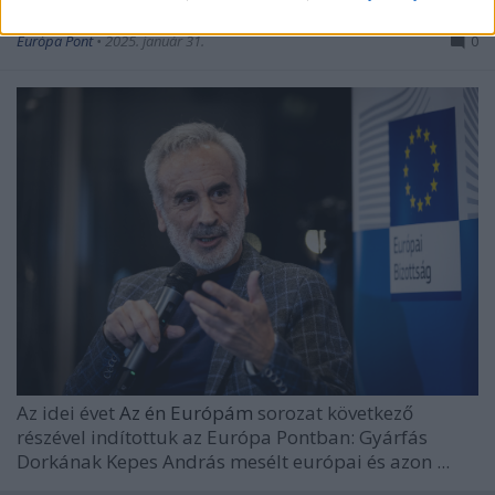
amelyben meglátjuk magunkat
Európa Pont
•
2025. január 31.
0
Az idei évet
Az én Európám
sorozat következő
részével indítottuk az Európa Pontban: Gyárfás
Dorkának Kepes András mesélt európai és azon ...