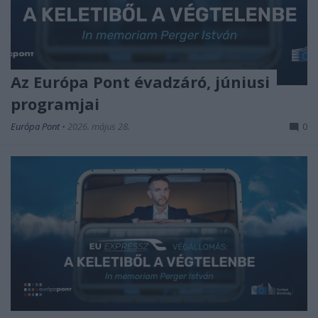
Az Európa Pont évadzáró, júniusi
programjai
Európa Pont
•
2026. május 28.
0