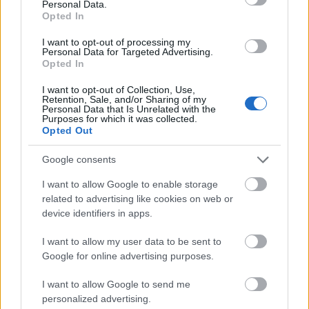
tavaszindító Borbás Marcsival, EU
Personal Data.
Opted In
Expressz Chemnitzbe és
fesztiváldíjas magyar animáció – az
I want to opt-out of processing my
Personal Data for Targeted Advertising.
Európa Pont áprilisi programjai
Opted In
Európa Pont
•
2025. március 31.
0
I want to opt-out of Collection, Use,
Retention, Sale, and/or Sharing of my
Personal Data that Is Unrelated with the
Purposes for which it was collected.
Opted Out
Google consents
I want to allow Google to enable storage
related to advertising like cookies on web or
device identifiers in apps.
I want to allow my user data to be sent to
Google for online advertising purposes.
I want to allow Google to send me
personalized advertising.