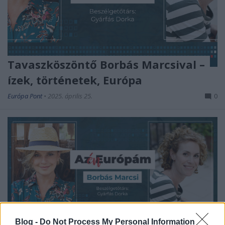
Tavaszköszöntő Borbás Marcsival –
ízek, történetek, Európa
Európa Pont
•
2025. április 25.
0
Blog -
Do Not Process My Personal Information