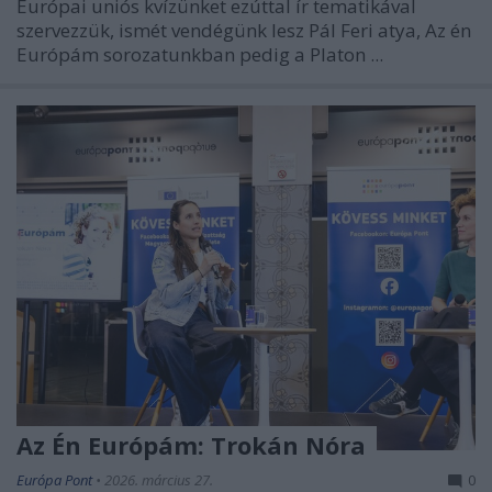
Európai uniós kvízünket ezúttal ír tematikával
szervezzük, ismét vendégünk lesz Pál Feri atya,
Az én
Európám
sorozatunkban pedig a Platon ...
Az Én Európám: Trokán Nóra
Európa Pont
•
2026. március 27.
0