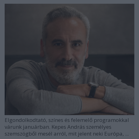
Elgondolkodtató, színes és felemelő programokkal
várunk januárban. Kepes András személyes
szemszögből mesél arról, mit jelent neki Európa, ...