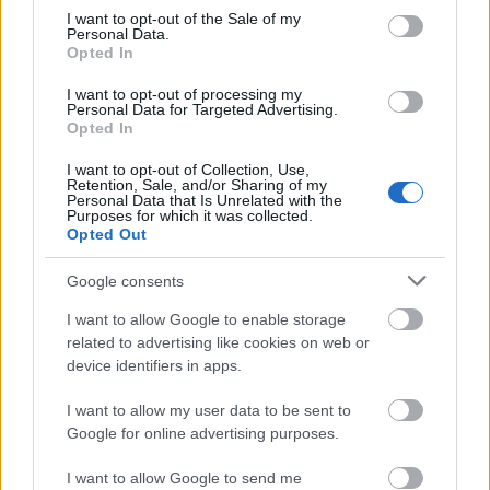
consent section.
I want to opt-out of the Sale of my
Personal Data.
Opted In
I want to opt-out of processing my
Personal Data for Targeted Advertising.
Opted In
I want to opt-out of Collection, Use,
Retention, Sale, and/or Sharing of my
Personal Data that Is Unrelated with the
Purposes for which it was collected.
Opted Out
Horvátországból eddig még nem hoztunk receptet,
Google consents
ezt most pótoljuk: egy igazán különleges, hamuban
sült zöldséges óriáslepényt mutatunk be ...
I want to allow Google to enable storage
related to advertising like cookies on web or
device identifiers in apps.
I want to allow my user data to be sent to
Google for online advertising purposes.
I want to allow Google to send me