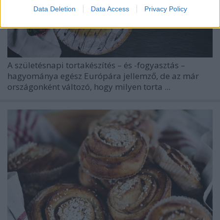
Data Deletion
Data Access
Privacy Policy
A születésnapi tortakészítés – és -fogyasztás –
hagyománya egész Európára jellemző, de az már
országonként változó, hogy milyen torta ...