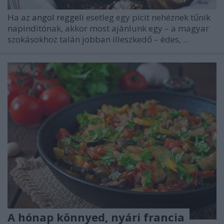
Ha az
angol reggeli
esetleg egy picit nehéznek tűnik
napinditónak, akkor most ajánlunk egy – a magyar
szokásokhoz talán jobban illeszkedő – édes, ...
A hónap könnyed, nyári francia