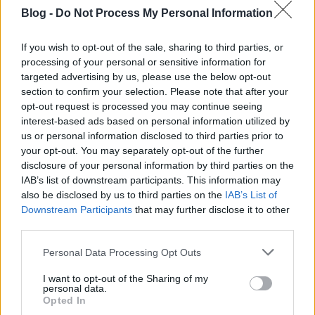
Blog -
Do Not Process My Personal Information
If you wish to opt-out of the sale, sharing to third parties, or
processing of your personal or sensitive information for
targeted advertising by us, please use the below opt-out
section to confirm your selection. Please note that after your
opt-out request is processed you may continue seeing
interest-based ads based on personal information utilized by
us or personal information disclosed to third parties prior to
your opt-out. You may separately opt-out of the further
A hónap receptje: a horvát poljički
disclosure of your personal information by third parties on the
IAB’s list of downstream participants. This information may
soparnik (hamuban sült mángoldos
also be disclosed by us to third parties on the
IAB’s List of
lepény)
Downstream Participants
that may further disclose it to other
third parties.
Európa Pont
•
2019. augusztus 18.
0
Please note that this website/app uses one or more Google
Personal Data Processing Opt Outs
services and may gather and store information including but
not limited to your visit or usage behaviour. You may click to
I want to opt-out of the Sharing of my
personal data.
grant or deny consent to Google and its third-party tags to
Opted In
use your data for below specified purposes in below Google