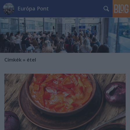
Európa Pont
Címkék
»
étel