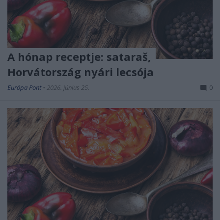
A hónap receptje: sataraš,
Horvátország nyári lecsója
Európa Pont
•
2026. június 25.
0