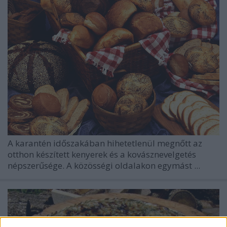
A karantén időszakában hihetetlenül megnőtt az
otthon készített kenyerek és a kovásznevelgetés
népszerűsége. A közösségi oldalakon egymást ...