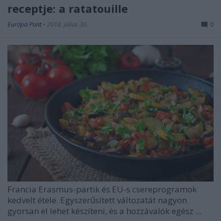
receptje: a ratatouille
Európa Pont
•
2018. július 30.
0
Francia Erasmus-partik és EU-s csereprogramok
kedvelt étele. Egyszerűsített változatát nagyon
gyorsan el lehet készíteni, és a hozzávalók egész ...