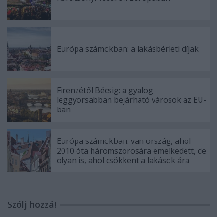
Európa számokban: a lakásbérleti díjak
Firenzétől Bécsig: a gyalog
leggyorsabban bejárható városok az EU-
ban
Európa számokban: van ország, ahol
2010 óta háromszorosára emelkedett, de
olyan is, ahol csökkent a lakások ára
Szólj hozzá!