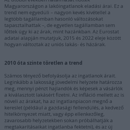
Magyarországon a lakóingatlanok eladási árai. Ez a
trend nem egyedüli – nagyon kevés kivétellel a
legtöbb tagállamban hasonló változásokat
tapasztalhattak –, de egyetlen tagállamban sem
lőttek úgy ki az árak, mint hazánkban. Az Eurostat
adatai alapján mutatjuk, 2015 és 2022 eleje között
hogyan változtak az uniós lakás- és házárak.
2010 óta szinte töretlen a trend
Számos tényező befolyásolja az ingatlanok árait.
Leginkább a lakosság jövedelmi helyzete határozza
meg, mennyi pénzt hajlandók és képesek a vásárlók
a kiválasztott lakásért fizetni. Az infláció mellett az is
növeli az árakat, ha az ingatlanpiacon megnő a
kereslet (például a gazdasági fellendülés, a kedvező
hitelkörnyezet miatt, vagy épp ellenkezőleg,
zavarosabb helyzetekben sokan próbálhatják a
megtakarításaikat ingatlanba fektetni), és az új