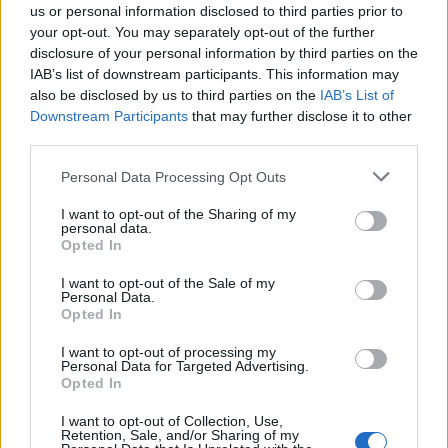
lakóingatlanért
hány havi átlagbért
kell kifizetni.
us or personal information disclosed to third parties prior to
your opt-out. You may separately opt-out of the further
Mindezekhez hasonló adatok és információk
disclosure of your personal information by third parties on the
olvasható
a Lakhatás Európában
2021-es interaktív
IAB’s list of downstream participants. This information may
kiadványban. Akit mélyebben érdekel a téma,
also be disclosed by us to third parties on the
IAB’s List of
érdemes tanulmányoznia – pár adatsort az alábbi
Downstream Participants
that may further disclose it to other
third parties.
grafikákon is meg tudtok nézni.
Please note that this website/app uses one or more Google
Personal Data Processing Opt Outs
services and may gather and store information including but
not limited to your visit or usage behaviour. You may click to
I want to opt-out of the Sharing of my
personal data.
grant or deny consent to Google and its third-party tags to
Opted In
use your data for below specified purposes in below Google
consent section.
I want to opt-out of the Sale of my
Personal Data.
Opted In
I want to opt-out of processing my
Personal Data for Targeted Advertising.
Opted In
I want to opt-out of Collection, Use,
Retention, Sale, and/or Sharing of my