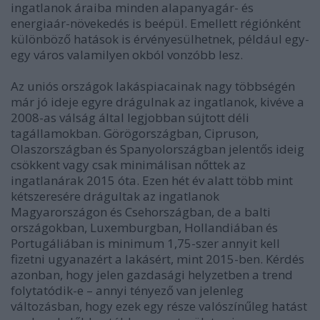
ingatlanok áraiba minden alapanyagár- és
energiaár-növekedés is beépül. Emellett régiónként
különböző hatások is érvényesülhetnek, például egy-
egy város valamilyen okból vonzóbb lesz.
Az uniós országok lakáspiacainak nagy többségén
már jó ideje egyre drágulnak az ingatlanok, kivéve a
2008-as válság által legjobban sújtott déli
tagállamokban. Görögországban, Cipruson,
Olaszországban és Spanyolországban jelentős ideig
csökkent vagy csak minimálisan nőttek az
ingatlanárak 2015 óta. Ezen hét év alatt több mint
kétszeresére drágultak az ingatlanok
Magyarországon és Csehországban, de a balti
országokban, Luxemburgban, Hollandiában és
Portugáliában is minimum 1,75-szer annyit kell
fizetni ugyanazért a lakásért, mint 2015-ben. Kérdés
azonban, hogy jelen gazdasági helyzetben a trend
folytatódik-e – annyi tényező van jelenleg
változásban, hogy ezek egy része valószínűleg hatást