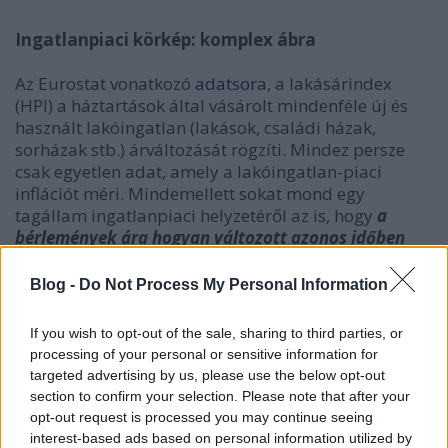
Ingatlanpiaci körkép: komplex ábra
Az Eurostat vonatkozó
adatsora
,
a lakásárindex
(HPI) a háztartások által vásárolt mindenféle új és
használt lakóingatlan (lakások, családi házak,
sorházak stb.) árváltozását rögzíti. Mindez persze
csak egyetlen adat, amely a lakóingatlan-piaci
inflációt méri. Mindemellett sokat mond egy
tagállam ingatlanpiaci helyzetéről az is, hogy
a
bérlemények ára hogyan változott azonos időben
(átlagosan szintén nőtt, de jóval kisebb mértékben)
,
vagy egyáltalán mennyire jellemző, hogy a lakosok
Blog -
Do Not Process My Personal Information
inkább
saját vagy bérelt ingatlanban laknak
(a
többség sajátban
, erről
korábban
mi is készítettünk
If you wish to opt-out of the sale, sharing to third parties, or
egy összeállítást). Szintén érdekes azt vizsgálni,
processing of your personal or sensitive information for
mennyire jellemző, hogy
házakban vagy lakásokban
targeted advertising by us, please use the below opt-out
laknak az adott országban,
az átlagos
section to confirm your selection. Please note that after your
négyzetméterár is beszédes
, vagy az, hogy
opt-out request is processed you may continue seeing
ugyanolyan paraméterekkel rendelkező
interest-based ads based on personal information utilized by