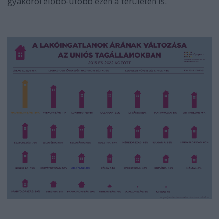
gyakorol előbb-utóbb ezen a területen is.