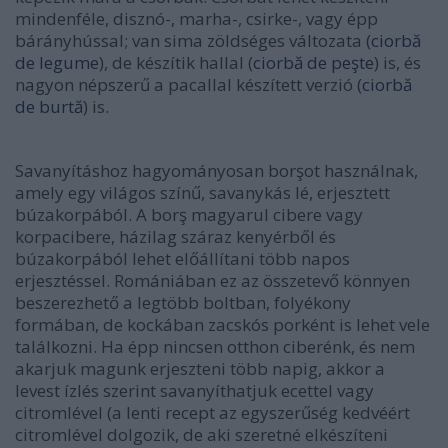
mindenféle, disznó-, marha-, csirke-, vagy épp
bárányhússal; van sima zöldséges változata (
ciorbă
de legume
), de készítik hallal (
ciorbă de peşte
) is, és
nagyon népszerű a pacallal készített verzió (
ciorbă
de burtă
) is.
Savanyításhoz hagyományosan borşot használnak,
amely egy világos színű, savanykás lé, erjesztett
búzakorpából. A borş magyarul cibere vagy
korpacibere, házilag száraz kenyérből és
búzakorpából lehet előállítani több napos
erjesztéssel. Romániában ez az összetevő könnyen
beszerezhető a legtöbb boltban, folyékony
formában, de kockában zacskós porként is lehet vele
találkozni. Ha épp nincsen otthon ciberénk, és nem
akarjuk magunk erjeszteni több napig, akkor a
levest ízlés szerint savanyíthatjuk ecettel vagy
citromlével (a lenti recept az egyszerűség kedvéért
citromlével dolgozik, de aki szeretné elkészíteni