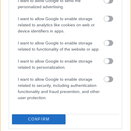
I want to allow Google to send me
personalized advertising.
Elkészítése
I want to allow Google to enable storage
related to analytics like cookies on web or
A leveshez vágjuk apróra a hagymát, dinszteljük
device identifiers in apps.
meg az olajon, majd adjuk hozzá a kockára vágott
répát és a felkockázott paprikát, majd kissé pirítsuk
I want to allow Google to enable storage
át. Ezután engedjük fel a vízzel, sózzuk ízlés szerint.
related to functionality of the website or app.
Amíg felforr, készítsük el a gombócokat: a
I want to allow Google to enable storage
hozzávalókat keverjük össze egy tálban, majd a
related to personalization.
masszából vizes kézzel formázzunk kis húsgolyókat.
I want to allow Google to enable storage
related to security, including authentication
Forrás után a levest közepes hőfokon főzzük tovább,
functionality and fraud prevention, and other
adjuk hozzá a húsgombócokat és főzzük még
user protection.
legalább 30 percig, amíg a gombócok fel nem
jönnek a tetejére és minden gombóc átfő. A végén
adjuk hozzá a lestyánt, zellerzöldet és a
petrezselymet, és – cibere híján – ízlés szerint 1-3
CONFIRM
evőkanál citromlével savanyítsuk, még 3-5 percig