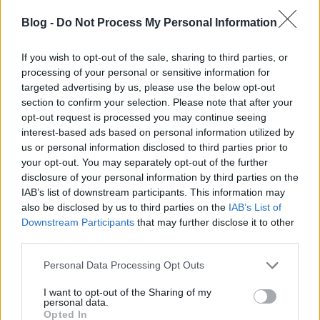
- 1 teáskanál zellerzöld
Blog -
Do Not Process My Personal Information
- 1 teáskanál petrezselyemzöld
If you wish to opt-out of the sale, sharing to third parties, or
processing of your personal or sensitive information for
- kapor ízlés szerint
targeted advertising by us, please use the below opt-out
section to confirm your selection. Please note that after your
- 1-3 evőkanál citromlé (cibere híján)
opt-out request is processed you may continue seeing
interest-based ads based on personal information utilized by
- tálaláskor tejföl
us or personal information disclosed to third parties prior to
your opt-out. You may separately opt-out of the further
disclosure of your personal information by third parties on the
A húsgombóchoz
IAB’s list of downstream participants. This information may
also be disclosed by us to third parties on the
IAB’s List of
Downstream Participants
that may further disclose it to other
- 250 g sertés darált hús
third parties.
- 30-40 g rizs
Please note that this website/app uses one or more Google
Personal Data Processing Opt Outs
services and may gather and store information including but
- egy apróra vágott hagyma
not limited to your visit or usage behaviour. You may click to
I want to opt-out of the Sharing of my
personal data.
grant or deny consent to Google and its third-party tags to
Opted In