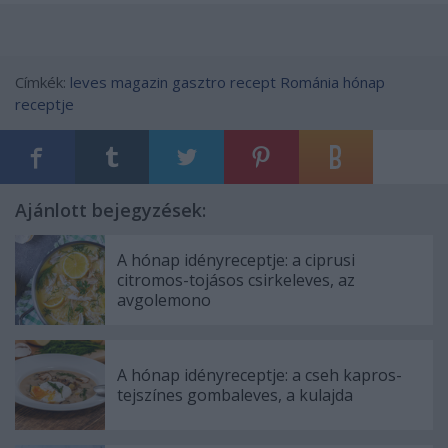
Címkék:
leves
magazin
gasztro
recept
Románia
hónap
receptje
Ajánlott bejegyzések:
A hónap idényreceptje: a ciprusi
citromos-tojásos csirkeleves, az
avgolemono
A hónap idényreceptje: a cseh kapros-
tejszínes gombaleves, a kulajda