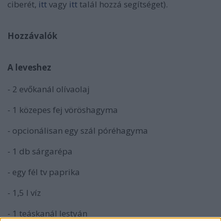
ciberét,
itt
vagy
itt
talál hozzá segítséget).
Hozzávalók
A leveshez
- 2 evőkanál olívaolaj
- 1 közepes fej vöröshagyma
- opcionálisan egy szál póréhagyma
- 1 db sárgarépa
- egy fél tv paprika
- 1,5 l víz
- 1 teáskanál lestyán