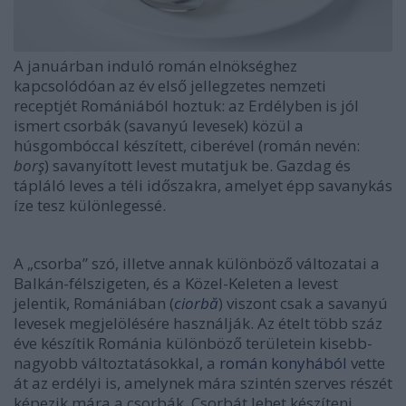
A januárban induló román elnökséghez
kapcsolódóan az év első jellegzetes nemzeti
receptjét Romániából hoztuk: az Erdélyben is jól
ismert csorbák (savanyú levesek) közül a
húsgombóccal készített, ciberével (román nevén:
borş
) savanyított levest mutatjuk be. Gazdag és
tápláló leves a téli időszakra, amelyet épp savanykás
íze tesz különlegessé.
A „csorba” szó, illetve annak különböző változatai a
Balkán-félszigeten, és a Közel-Keleten a levest
jelentik, Romániában (
ciorbă
) viszont csak a savanyú
levesek megjelölésére használják. Az ételt több száz
éve készítik Románia különböző területein kisebb-
nagyobb változtatásokkal, a
román konyhából
vette
át az erdélyi is, amelynek mára szintén szerves részét
képezik mára a csorbák. Csorbát lehet készíteni