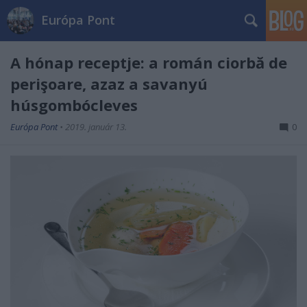
Európa Pont
A hónap receptje: a román ciorbă de
perişoare, azaz a savanyú
húsgombócleves
Európa Pont
•
2019. január 13.
0