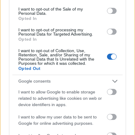
- 1 db tojás
use your data for below specified purposes in below Google
consent section.
I want to opt-out of the Sale of my
- 1 evőkanál liszt
Personal Data.
Opted In
- kakukkfű
I want to opt-out of processing my
Personal Data for Targeted Advertising.
- petrezselyem
Opted In
- só
I want to opt-out of Collection, Use,
Retention, Sale, and/or Sharing of my
Personal Data that Is Unrelated with the
- őrölt bors
Purposes for which it was collected.
Opted Out
Google consents
I want to allow Google to enable storage
related to advertising like cookies on web or
device identifiers in apps.
I want to allow my user data to be sent to
Google for online advertising purposes.