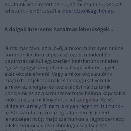
Adataink védelméért az EU, de mi magunk is sokat
tehetünk – erről is szól a
kiberbiztonsági hónap
.
A dolgok internete: hatalmas lehetőségek…
Nincs már távol az a jövő, amikor valamilyen online
kommunikációra képes eszközzel, mindenféle
papírozás nélkül egyszerűen intézhetünk minden
egészségügyi szolgáltatással kapcsolatos ügyet,
akár okostelefonról. Vagy amikor okos autóink
maguktól tájékozódnak és önmagukat vezetik;
amikor az energia- és közlekedési hálózataink,
bankjaink és az állami szervezetek hálóba kapcsolva
működnek, a mi kényelmünket szolgálva. Az 5G
világa ez,
amelyről nem is olyan régen mi is írtunk
–
az 5G számtalan, ma még talán nem is ismert
lehetőséget nyújt majd számunkra a legmodernebb
telekommunikációs technológia segítségével.