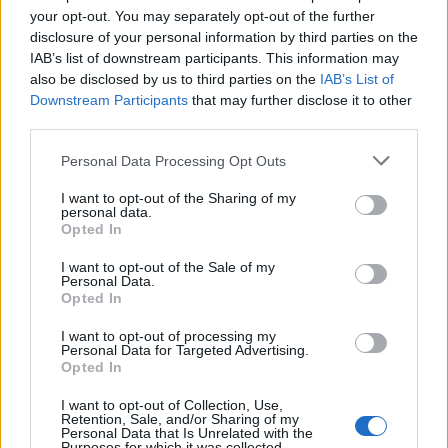
közös
európai uniós kiberbiztonsági ügynökség
your opt-out. You may separately opt-out of the further
létrehozásának tervét is, amely a már működő
disclosure of your personal information by third parties on the
Európai Uniós Hálózat- és Információbiztonsági
IAB’s list of downstream participants. This information may
Ügynökség (
ENISA
) továbbfejlesztésével jönne létre.
also be disclosed by us to third parties on the
IAB’s List of
Segítségével rendszeresen páneurópai
Downstream Participants
that may further disclose it to other
gyakorlatokat tartanának, a fenyegetettséggel
third parties.
összefüggő információkat és tudást pedig
Please note that this website/app uses one or more Google
Personal Data Processing Opt Outs
eredményesebben tudnák megosztani a tagállamok.
services and may gather and store information including but
Szintén az uniós tervek között szerepel egy – az
not limited to your visit or usage behaviour. You may click to
I want to opt-out of the Sharing of my
élelmiszer jelöléséhez hasonlóan működő – uniós
personal data.
grant or deny consent to Google and its third-party tags to
Opted In
kiberbiztonsági tanúsítási keretrendszer kialakítása.
use your data for below specified purposes in below Google
Ez garantálná a védjeggyel ellátott termékek és
consent section.
I want to opt-out of the Sale of my
szolgáltatások biztonságosságát, eligazítva a
Personal Data.
felhasználókat a modern technológiai eszközök
Opted In
között.
I want to opt-out of processing my
Personal Data for Targeted Advertising.
Opted In
„A kiberbiztonság mindannyiunk felelőssége.
Várj, gondolkozz, csatlakozz!”
I want to opt-out of Collection, Use,
Retention, Sale, and/or Sharing of my
Personal Data that Is Unrelated with the
Purposes for which it was collected.