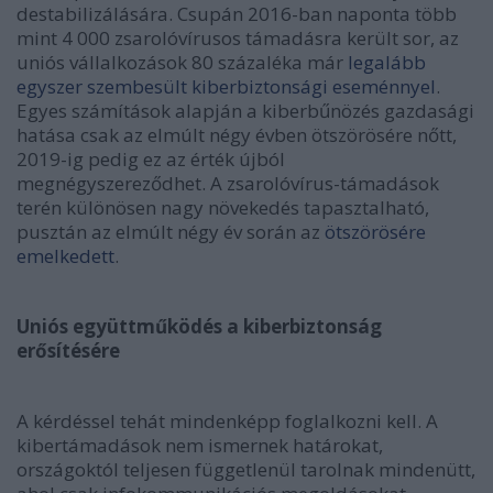
destabilizálására. Csupán 2016-ban naponta több
mint 4 000 zsarolóvírusos támadásra került sor, az
uniós vállalkozások 80 százaléka már
legalább
egyszer szembesült kiberbiztonsági eseménnyel
.
Egyes számítások alapján a kiberbűnözés gazdasági
hatása csak az elmúlt négy évben ötszörösére nőtt,
2019-ig pedig ez az érték újból
megnégyszereződhet. A zsarolóvírus-támadások
terén különösen nagy növekedés tapasztalható,
pusztán az elmúlt négy év során az
ötszörösére
emelkedett
.
Uniós együttműködés a kiberbiztonság
erősítésére
A kérdéssel tehát mindenképp foglalkozni kell. A
kibertámadások nem ismernek határokat,
országoktól teljesen függetlenül tarolnak mindenütt,