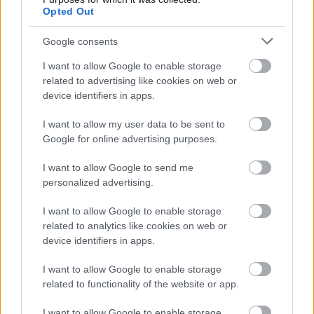
Opted Out
Ez az idei
kiberbiztonsági hónap
szlogenje, ami utal
rá, hogy online biztonságunkért nemcsak az EU vagy
Google consents
az egyes országok tudnak tenni. A legtöbb azon
múlik, hogy mi magunk, a hálózatokhoz számtalan
I want to allow Google to enable storage
kütyüvel csatlakozó felhasználók mennyire
related to advertising like cookies on web or
körültekintően járunk el. Ismerjük-e a legfontosabb
device identifiers in apps.
szabályokat, amelyekkel védhetőek személyes
adataink, használunk-e megfelelő védelmet például,
I want to allow my user data to be sent to
ha egy kávézóban nyílt hálózatot használva
Google for online advertising purposes.
netezünk, online bankolunk vagy vásárlunk valamit.
I want to allow Google to send me
Nagyon sok alapvető apróságra érdemes figyelni,
personalized advertising.
hogy minimalizáljuk az online támadásokat.
I want to allow Google to enable storage
related to analytics like cookies on web or
Ehhez egy nagyon hasznos – magyar nyelven is
device identifiers in apps.
elérhető – játékot ajánlunk figyelmetekbe
: a
kiberbiztonsági hónaphoz készített játék célja, hogy
I want to allow Google to enable storage
felmérje, mennyire vagy tisztában ezekkel a fontos
related to functionality of the website or app.
íratlan szabályokkal. Hogy tudod-e, személyes
adataid védelme szempontjából például milyen
I want to allow Google to enable storage