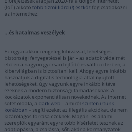
Előrejelzések alapján 2020-ra a dolgok internetét
(IoT) alkotó
több tízmilliárd (!) eszköz
fog csatlakozni
az internethez.
…és hatalmas veszélyek
Ez ugyanakkor rengeteg kihívással, lehetséges
biztonsági fenyegetéssel is jár – az adatok védelmét
ebben a nagyon gyorsan fejlődő és változó térben, a
kibervilágban is biztosítani kell. Ahogy egyre inkább
használjuk a digitális technológia által nyújtott
lehetőségeket, úgy vagyunk egyre inkább kitéve
ezeknek a modern biztonsági támadásoknak. A
kockázatok exponenciálisan növekednek. Az internet
sötét oldala, a
dark web
– amiről
szintén írtunk
korábban
– segíti ezeket az illegális akciókat, de nem
kizárólagos forrása ezeknek. Magán- és állami
szereplők egyaránt egyre több kísérletet tesznek az
adatlopásra, a csalásra, sőt, akár a kormányzatok