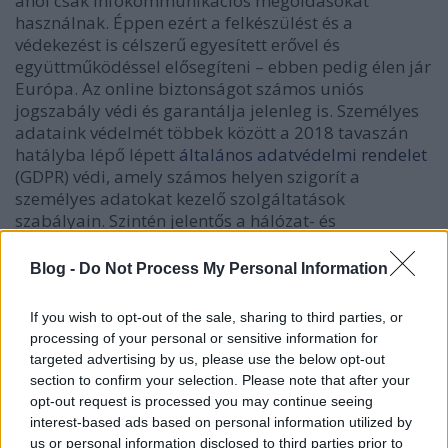
ahol csak infokommunikációs megoldásokat
használnak. Éppen ezért a felkészülést és a
védekezést is célszerű egyesített erővel és
együttműködéssel elősegíteni – ebben pedig élen jár
Európa. Az online biztonságot számos uniós
jogszabály védi és garantálja jelenleg is. Személyes
adataink védelmét többek között a 2018 tavaszán
hatályba lépő lépett
általános adatvédelmi rendelet
(GDPR) védi, amely számos helyen szigorít a
személyes adatokat kezelő szolgáltatások
szabályain. Szintén jelentős a hálózat- és
információbiztonságról szóló irányelv (NIS)
, amely
az eddigi önkéntes együttműködés helyett
Blog -
Do Not Process My Personal Information
létrehozza az európai szintű együttműködés
alapjait; meghatározza az alapvető szolgáltatásokat
If you wish to opt-out of the sale, sharing to third parties, or
nyújtó (pl. energia, a közlekedés, az egészségügy és
processing of your personal or sensitive information for
a pénzügy kritikus ágazatában működő) szereplők
targeted advertising by us, please use the below opt-out
biztonsági kötelezettségeit minden tagállamban.
section to confirm your selection. Please note that after your
opt-out request is processed you may continue seeing
interest-based ads based on personal information utilized by
A
legújabb javaslatok közt
a Bizottság
felvázolt
a
egy
us or personal information disclosed to third parties prior to