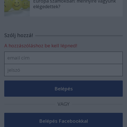
Európa számokban: mennyire vagyunk
elégedettek?
Szólj hozzá!
A hozzászóláshoz be kell lépned!
VAGY