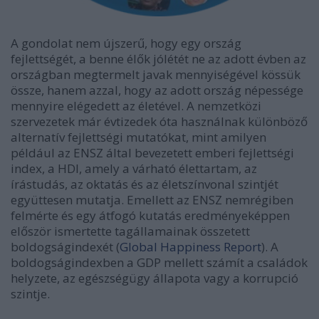
A gondolat nem újszerű, hogy egy ország
fejlettségét, a benne élők jólétét ne az adott évben az
országban megtermelt javak mennyiségével kössük
össze, hanem azzal, hogy az adott ország népessége
mennyire elégedett az életével. A nemzetközi
szervezetek már évtizedek óta használnak különböző
alternatív fejlettségi mutatókat, mint amilyen
például az ENSZ által bevezetett emberi fejlettségi
index, a HDI, amely a várható élettartam, az
írástudás, az oktatás és az életszínvonal szintjét
együttesen mutatja. Emellett az ENSZ nemrégiben
felmérte és egy átfogó kutatás eredményeképpen
először ismertette tagállamainak összetett
boldogságindexét (
Global Happiness Report
). A
boldogságindexben a GDP mellett számít a családok
helyzete, az egészségügy állapota vagy a korrupció
szintje.