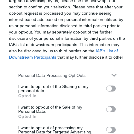
targeted advertising by us, please use the below opt-out
section to confirm your selection. Please note that after your
opt-out request is processed you may continue seeing
interest-based ads based on personal information utilized by
us or personal information disclosed to third parties prior to
your opt-out. You may separately opt-out of the further
disclosure of your personal information by third parties on the
IAB’s list of downstream participants. This information may
also be disclosed by us to third parties on the
IAB’s List of
Downstream Participants
that may further disclose it to other
third parties.
Please note that this website/app uses one or more Google
Personal Data Processing Opt Outs
services and may gather and store information including but
not limited to your visit or usage behaviour. You may click to
I want to opt-out of the Sharing of my
Ez a törekvés tetten érhető az EU-ban is. Itt is egyre
personal data.
grant or deny consent to Google and its third-party tags to
nagyobb figyelmet kapnak a hagyományos
Opted In
use your data for below specified purposes in below Google
gazdasági mutatók mellett
olyan új indexek is
,
consent section.
I want to opt-out of the Sale of my
amelyek sokat elárulnak egy adott társadalom
Personal Data.
jólétéről, életminőségéről, szubjektív
Opted In
boldogságérzetéről. Ilyen adatokra alapozva
készített az EU ügynöksége, az Eurofound már 3
I want to opt-out of processing my
Personal Data for Targeted Advertising.