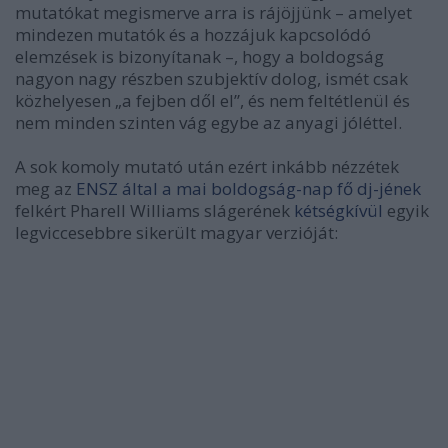
mutatókat megismerve arra is rájöjjünk – amelyet
mindezen mutatók és a hozzájuk kapcsolódó
elemzések is bizonyítanak –, hogy a boldogság
nagyon nagy részben szubjektív dolog, ismét csak
közhelyesen „a fejben dől el”, és nem feltétlenül és
nem minden szinten vág egybe az anyagi jóléttel.
A sok komoly mutató után ezért inkább nézzétek
meg az
ENSZ által a mai boldogság-nap fő dj-jének
felkért Pharell Williams slágerének
kétségkívül
egyik
legviccesebbre sikerült magyar verzióját: