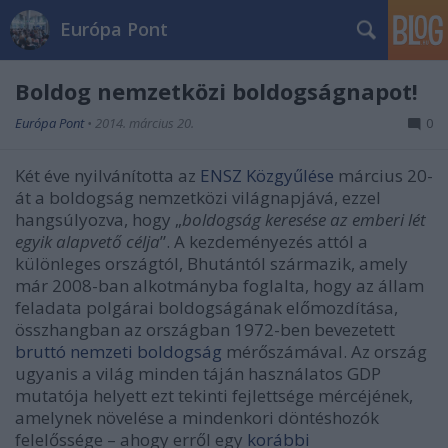
Európa Pont
Boldog nemzetközi boldogságnapot!
Európa Pont
•
2014. március 20.
0
Két éve nyilvánította az
ENSZ Közgyűlése
március 20-
át a boldogság nemzetközi világnapjává, ezzel
hangsúlyozva, hogy „
boldogság keresése az emberi lét
egyik alapvető célja
”. A kezdeményezés attól a
különleges országtól, Bhutántól származik, amely
már 2008-ban alkotmányba foglalta, hogy az állam
feladata polgárai boldogságának előmozdítása,
összhangban az országban 1972-ben bevezetett
bruttó nemzeti boldogság
mérőszámával. Az ország
ugyanis a világ minden táján használatos GDP
mutatója helyett ezt tekinti fejlettsége mércéjének,
amelynek növelése a mindenkori döntéshozók
felelőssége – ahogy erről egy
korábbi