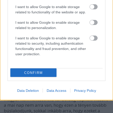
I want to allow Google to enable storage
related to functionality of the website or app.
I want to allow Google to enable storage
related to personalization.
I want to allow Google to enable storage
related to security, including authentication
functionality and fraud prevention, and other
user protection.
CONFIRM
Úgy tűnik, nem cáfolunk rá a sok közhelyre a magyar
nép pesszimizmusával és búskomorságával
Data Deletion
Data Access
Privacy Policy
kapcsolatban: sajnos a legtöbb mutató alapján a
magyar nem nevezethető túl boldog népnek. Viszont
a mai nap nem arra van, hogy ezen a tényen tovább
búslakodjunk, sokkal inkább arra, hogy ezeket a