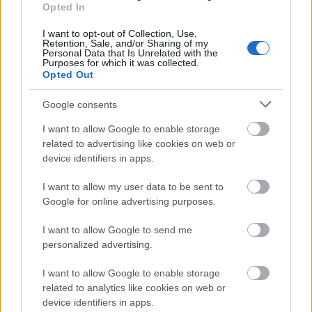
átfogó jelentést az uniós polgárok boldogságáról (
a
Opted In
legutolsó, 2012-es felmérés
eredményei szintén
látványosan vizualizálva
érhetők el.) Ilyen emellett
I want to opt-out of Collection, Use,
Retention, Sale, and/or Sharing of my
például a 8+1 dimenziót vizsgáló életminőségi
Personal Data that Is Unrelated with the
mutatósor, amely olyan objektív faktorokat vizsgál,
Purposes for which it was collected.
Opted Out
mint az emberek anyagi helyzete, az egészségügy, az
oktatás színvonala, a szabadidő és a társas
Google consents
kapcsolatok helyzete, a gazdasági és fizikai
biztonság, alapvető jogok és az életkörülmények,
I want to allow Google to enable storage
valamint plusz egy szubjektív tényezőként a
related to advertising like cookies on web or
„
mindennapok minősége
” (
overall experience of life
).
device identifiers in apps.
Az egyének ezzel kapcsolatos megítélése pedig
leginkább három területtel
függ össze: az élettel való
I want to allow my user data to be sent to
általános elégedettséggel; a pozitív érzések
Google for online advertising purposes.
meglétével vagy a rosszak hiányával; valamint azzal,
hogy egy egyén mennyire érzi, hogy életének van
I want to allow Google to send me
értelme (
eudaimónia
).
personalized advertising.
I want to allow Google to enable storage
related to analytics like cookies on web or
device identifiers in apps.