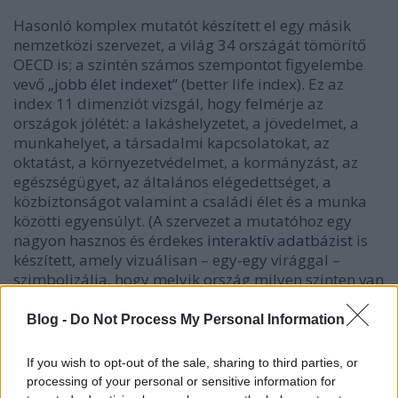
Hasonló komplex mutatót készített el egy másik
nemzetközi szervezet, a világ 34 országát tömörítő
OECD is; a szintén számos szempontot figyelembe
vevő
„jobb élet indexet”
(better life index). Ez az
index 11 dimenziót vizsgál, hogy felmérje az
országok jólétét: a lakáshelyzetet, a jövedelmet, a
munkahelyet, a társadalmi kapcsolatokat, az
oktatást, a környezetvédelmet, a kormányzást, az
egészségügyet, az általános elégedettséget, a
közbiztonságot valamint a családi élet és a munka
közötti egyensúlyt. (A szervezet a mutatóhoz egy
nagyon hasznos és érdekes
interaktív adatbázist
is
készített, amely vizuálisan – egy-egy virággal –
szimbolizálja, hogy melyik ország milyen szinten van
e komplex mutató szempontjából.)
Blog -
Do Not Process My Personal Information
If you wish to opt-out of the sale, sharing to third parties, or
processing of your personal or sensitive information for