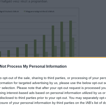
 hallgató vesz részt a programban.
Not Process My Personal Information
to opt-out of the sale, sharing to third parties, or processing of your per
formation for targeted advertising by us, please use the below opt-out s
r selection. Please note that after your opt-out request is processed y
eing interest-based ads based on personal information utilized by us or
ban?
disclosed to third parties prior to your opt-out. You may separately opt-
losure of your personal information by third parties on the IAB’s list of
vehetnek részt, akik legalább két lezárt félévvel rendelkeznek már