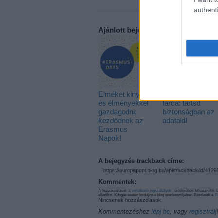
authenti
Ajánlott bejegyzések:
Elméket kinyitni
Új uniós digitális
és élményekkel
tárca: tartsd
gazdagodni:
biztonságban az
kezdődnek az
adataid!
Erasmus
Napok!
A bejegyzés trackback címe:
https://europapont.blog.hu/api/trackback/id/412
Kommentek:
A hozzászólások a
vonatkozó jogszabályok
értelmében felhasználói t
ellenőrzi. Kifogás esetén forduljon a blog szerkesztőjéhez. Részletek a
F
Nincsenek hozzászólások.
Kommentezéshez
lépj be
, vagy
regisztrálj