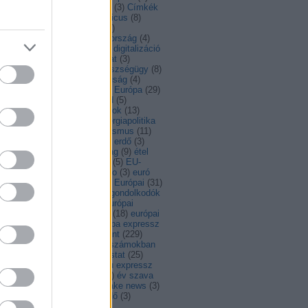
dapest
(
4
)
Bulgária
(
5
)
bulvár
(
3
)
Címkék
ciprus
(
5
)
COP21
(
4
)
copernicus
(
8
)
id
(
8
)
covid19
(
15
)
család
(
5
)
atlakozás
(
12
)
cseh
(
3
)
csehország
(
4
)
ia
(
14
)
Dánia
(
9
)
digitális
(
9
)
digitalizáció
)
díj
(
3
)
DiscoverEU
(
10
)
divat
(
3
)
esség
(
6
)
egészség
(
27
)
egészségügy
(
8
)
ajlatváltozás
(
10
)
egyenjogúság
(
4
)
ységes piac
(
10
)
egy csésze Európa
(
29
)
F
(
18
)
élelmiszer
(
8
)
életmód
(
5
)
nökség
(
39
)
élő
(
3
)
emberi jogok
(
13
)
rgia
(
14
)
energiaárak
(
3
)
energiapolitika
EP-választás
(
4
)
epk
(
4
)
erasmus
(
11
)
asmus+
(
4
)
érdekesség
(
133
)
erdő
(
3
)
élyegyenlőség
(
18
)
észtország
(
9
)
étel
)
eu
(
68
)
EU
(
11
)
EU-s futás
(
5
)
EU-
gság
(
6
)
eur-lex recept
(
3
)
euro
(
3
)
euró
Európa
(
11
)
Európa-nap
(
32
)
Európai
(
31
)
ópai Bizottság
(
10
)
európai gondolkodók
)
európai intézmények
(
3
)
Európai
ökség
(
4
)
Európai Parlament
(
18
)
európai
gár
(
3
)
Európai Unió
(
7
)
európa expressz
Europa Nostra
(
4
)
európa pont
(
229
)
ropa szamokban
(
4
)
Európa számokban
)
European thinkers
(
9
)
eurostat
(
25
)
vonal
(
4
)
EU expressz
(
4
)
eu expressz
)
EU Tanács
(
5
)
évforduló
(
6
)
év szava
EYD2015
(
6
)
facebook
(
3
)
fake news
(
3
)
sang
(
3
)
fejlesztés
(
23
)
fejlődő
(
3
)
mérés
(
3
)
fenntartható
(
83
)