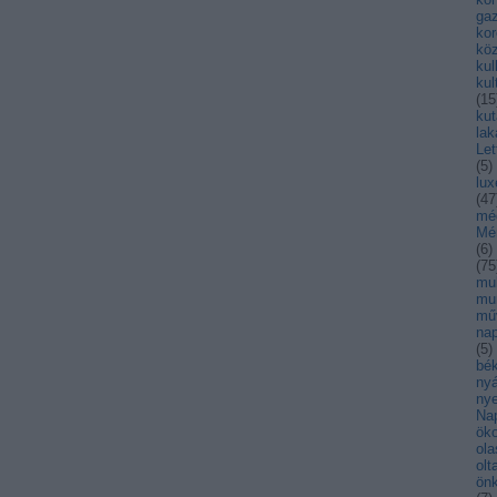
ga
kor
kö
kul
kul
(
15
kut
lak
Let
(
5
)
lu
(
47
mé
Mé
(
6
)
(
75
mul
mu
mű
nap
(
5
)
bék
nyá
nye
Na
öko
ola
olt
ön