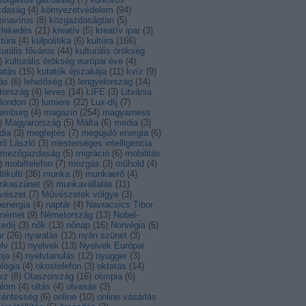
zdaság
(
4
)
környezetvédelem
(
94
)
onavírus
(
8
)
közgazdaságtan
(
5
)
zlekedés
(
21
)
kreatív
(
5
)
kreatív ipar
(
3
)
ltúra
(
4
)
külpolitika
(
6
)
kultúra
(
166
)
turális főváros
(
44
)
kulturális örökség
)
kulturális örökség európai éve
(
4
)
atás
(
15
)
kutatók éjszakája
(
11
)
kvíz
(
9
)
ás
(
6
)
lehetőség
(
3
)
lengyelország
(
14
)
tország
(
4
)
leves
(
14
)
LIFE
(
3
)
Litvánia
london
(
3
)
lumiere
(
22
)
Lux-díj
(
7
)
xemburg
(
4
)
magazin
(
254
)
magyarness
)
Magyarország
(
5
)
Málta
(
6
)
media
(
3
)
dia
(
3
)
megfejtés
(
7
)
megújuló energia
(
6
)
rő László
(
3
)
mesterséges intelligencia
mezőgazdaság
(
5
)
migráció
(
6
)
mobilitás
)
mobiltelefon
(
7
)
mozgás
(
3
)
műhold
(
4
)
tikulti
(
36
)
munka
(
8
)
munkaerő
(
4
)
nkaszünet
(
9
)
munkavállalás
(
11
)
vészet
(
7
)
Művészetek völgye
(
3
)
energia
(
4
)
naptár
(
4
)
Navracsics Tibor
német
(
9
)
Németország
(
13
)
Nobel-
edíj
(
3
)
nők
(
13
)
nőnap
(
16
)
Norvégia
(
6
)
r
(
26
)
nyaralás
(
12
)
nyári szünet
(
3
)
lv
(
11
)
nyelvek
(
13
)
Nyelvek Európai
pja
(
4
)
nyelvtanulás
(
12
)
nyugger
(
3
)
lógia
(
4
)
okostelefon
(
3
)
oktatás
(
14
)
sz
(
8
)
Olaszország
(
16
)
olimpia
(
6
)
alom
(
4
)
oltás
(
4
)
olvasás
(
3
)
kéntesség
(
6
)
online
(
10
)
online vásárlás