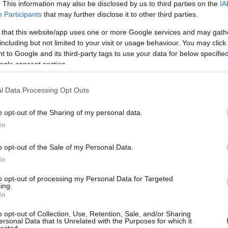
. This information may also be disclosed by us to third parties on the
IA
 tagja a programnak – a 27 uniós tagállam mellett Horvátország,
Participants
that may further disclose it to other third parties.
c és Törökország. A hallgatók egy vagy két félévet hallgathatnak át
ő külföldi egyetem vagy főiskola valamelyik szakára, ebben ösztöndíj
 that this website/app uses one or more Google services and may gath
a kb.
340 euró
) is segíti őket. A választott kurzusért, amelyre a
including but not limited to your visit or usage behaviour. You may click 
 a fogadó intézmény részére semmiféle egyetemi díjat, tandíjat,
 to Google and its third-party tags to use your data for below specifi
 hallgatóknak.
ogle consent section.
mény nemzetközi osztálya dönt, tehát nem „központilag” kell pályázni
l Data Processing Opt Outs
alában jó tanulmányi eredményre és magabiztos nyelvtudásra van
tézmények attól függnek, hogy az anyaegyetemnek mely külföldi
o opt-out of the Sharing of my personal data.
 megállapodása. A programot hazánkban a Tempus Közalapítvány
In
ni a program alapvető működésével kapcsolatban
, míg a részvétel
őoktatási intézmények nemzetközi osztálya, illetve az Erasmus
Cí
o opt-out of the Sale of my Personal Data.
5G
ant
In
(
3
)
(
4
)
to opt-out of processing my Personal Data for Targeted
Uni
ág mindegyike Erasmus nagyköveteket választott, akik a jubileumi
ing.
bar
rogramot. Országonként egy-egy olyan hallgatót és oktatót azért
In
Be
tére az Erasmus program nagy hatással volt.
bé
(
3
)
o opt-out of Collection, Use, Retention, Sale, and/or Sharing
arország egyik Erasmus nagykövete
Bakos Piroska
televíziós
biz
ersonal Data that Is Unrelated with the Purposes for which it
bo
rvezető és riporter, aki még a 98/99-es tanévben töltött egy
lected.