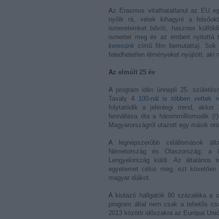
Az Erasmus vitathatatlanul az EU egyik legsikeresebb és legnépszerűbb programja, amit ha lehetőség
nyílik rá, vétek kihagyni a felsőo
ismereteinket bővíti, hasznos külföld
ismertet meg és az embert nyitottá 
keresünk
című film bemutatta). Sok ú
feledhetetlen élményeket nyújtott, ak
Az elmúlt 25 év
A program idén ünnepli 25. születés
Tavaly
4 100-nál is többen vettek r
folytatódik a jelenlegi trend, akk
fennállása óta a hárommilliomodik (!
Magyarországról utazott egy másik or
A legnépszerűbb célállomások általában Spanyolország, Franciaország, az Egyesült Királyság,
Németország és Olaszország; a le
Lengyelország küldi. Az általános t
egyetemet céloz meg, ezt követően o
magyar diákot.
A kiutazó hallgatók 80 százaléka a családban az első, aki külföldön is tanul – ez azt mutatja, hogy a
program által nem csak a tehetős cs
2013 közötti időszakra az Európai Unió