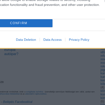
fen
cation functionality and fraud prevention, and other user protection.
fiat
fi
(
3
)
fo
(
4
)
CONFIRM
fut
(
13
gy
há
hő
Data Deletion
Data Access
Privacy Policy
(
89
Merre tovább,
hul
ide
európai
id
autóipar?
inf
inn
iro
isk
jog
ka
kar
ke
9539
kib
(
4
)
kl
artalomnak minősülnek, értük a
szolgáltatás technikai
üzemeltetője semmilyen felelősséget nem vállal, azokat nem
ko
elhasználási feltételekben
és az
adatvédelmi tájékoztatóban
.
kö
(
6
)
! ‐
Belépés Facebookkal
kö