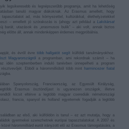
ktatásban tanuló magyar diákoknak. Az Erasmus amellett, hogy
i tapasztalatot ad, más környezettel, kultúrákkal, élethelyzetekkel
teszi – emellett jó szórakozás is (ahogy azt például a
Lakótársat
j barát, utazások és „erasmusos bulik” – aki volt, annak biztos
i még előtte áll, annak mindenképpen érdemes megpróbálnia.
napját, és évről évre
több hallgatót segít
külföldi tanulmányokhoz.
észt Magyarországról
a programban, ami rekordnak számít – ha
or az idén szeptemberben induló tanévben ünnepelheti a program
) résztvevőjét. Ebből a hárommillióból több mint
harmincezer fiatal
szágba.
gtöbb Erasmus ösztöndíjast is ugyanezen országok, illetve
rendtől kicsit eltérve a legtöbb magyar cserediák németországi
lasz, francia, spanyol és holland egyetemek fogadják a legtöbb
aládok gyermekei szerezhetnek európai tapasztalatokat. A 2007 és
 közel hárommilliárd eurót irányzott elő az Erasmus támogatására, a