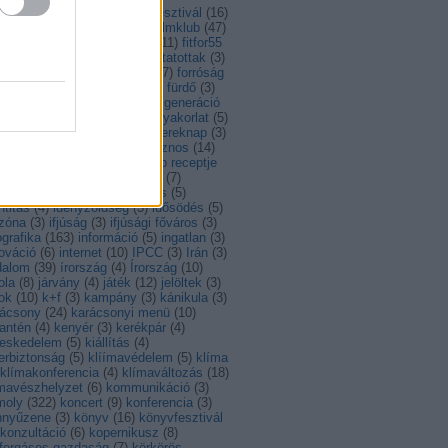
ntarthatóság
(
14
)
feszt
(
4
)
fesztivál
(
16
)
al
(
56
)
fiatalok
(
8
)
film
(
14
)
filmklub
(
47
)
lmművészet
(
34
)
Finnország
(
11
)
fitfor55
foci
(
5
)
foci EB
(
4
)
foglalkoztatottak
(
3
)
gyasztóvédelem
(
4
)
fordítás
(
7
)
forróság
francia
(
7
)
Franciaország
(
7
)
fürdő
(
3
)
ás
(
13
)
gasztro
(
108
)
gáz
(
3
)
generáció
)
görög
(
3
)
görögország
(
7
)
gyakorlat
(
5
)
akornokság
(
6
)
gyerek
(
3
)
gyereknap
(
3
)
ború
(
9
)
hagyomány
(
12
)
hasznos
(
14
)
hullám
(
6
)
Hollandia
(
8
)
hónap receptje
)
Horvátország
(
13
)
hulladék
(
7
)
ladékkezelés
(
3
)
husito leves
(
5
)
ntitás
(
4
)
idényzöldség
(
3
)
idősödés
(
5
)
őzóna
(
3
)
ifjúság
(
3
)
ifjúsági főváros
(
3
)
ografika
(
163
)
információ
(
5
)
ingatlan
(
3
)
ováció
(
6
)
internet
(
10
)
IPCC
(
3
)
Irán
(
3
)
dalom
(
39
)
írország
(
4
)
Írország
(
10
)
ola
(
8
)
járvány
(
4
)
játék
(
12
)
jelöltek
(
3
)
ok
(
10
)
k+f
(
3
)
kampány
(
3
)
kánikula
(
3
)
rácsony
(
24
)
karácsonyi menü
(
10
)
antén
(
4
)
kenyér
(
3
)
kerékpár
(
4
)
reskedelem
(
5
)
kiállítás
(
4
)
erbiztonság
(
5
)
klíímavédelem
(
5
)
klíma
klímakonferencia
(
4
)
klímaváltozás
(
18
)
ímavészhelyzet
(
6
)
kommunikáció
(
3
)
moly
(
322
)
koncert
(
9
)
konferencia
(
3
)
nnyűzene
(
3
)
könyv
(
16
)
könyvfesztivál
konzultáció
(
6
)
kopernikusz
(
8
)
rforgásos gazdaság
(
7
)
körkörös