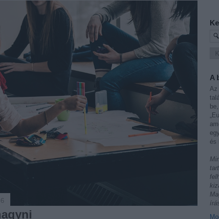
Ke
A 
Az 
tal
be,
„Eu
ame
egy
és 
Min
tar
fel
kiz
Mag
56
írá
hagyni
Mod