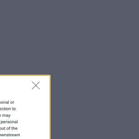
sonal or
ection to
ou may
 personal
out of the
 downstream