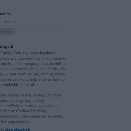
resés
blogról
Európa Pont egy olyan izgalmas
álkozóhely, ahová mindenki szívesen tér
 amely a szakmai programok mellett az
rópai kultúra házaként" is működik, és
lyik pont olyan színes, mint ez a blog:
szerre szól kultúráról, érdekes hírekről
komolyabb témákról.
den jog fenntartva. A blog bármilyen
talma (szöveg, kép, videó)
használható a forrás megjelölésével,
árólag az Európai Bizottság
yarországi Képviseletének előzetes,
sbeli engedélyével.
erálási alapelvek