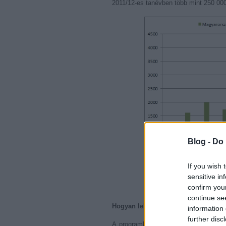
2011/12-es tanévben több mint 250 000
Blog -
Do 
If you wish 
sensitive in
confirm you
continue se
Hogyan lehet részt venni a program
information 
further disc
A programban felsőoktatási hallgatók 